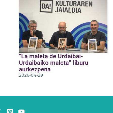
“La maleta de Urdaibai-
Urdaibaiko maleta” liburu
aurkezpena
2026-04-29