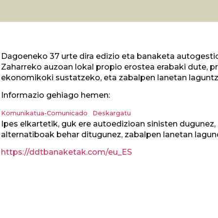
Dagoeneko 37 urte dira edizio eta banaketa autogestion
Zaharreko auzoan lokal propio erostea erabaki dute, p
ekonomikoki sustatzeko, eta zabalpen lanetan lagunt
Informazio gehiago hemen:
Komunikatua-Comunicado
Deskargatu
Ipes elkartetik, guk ere autoedizioan sinisten dugunez
alternatiboak behar ditugunez, zabalpen lanetan lagun
https://ddtbanaketak.com/eu_ES