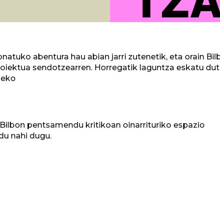
atuko abentura hau abian jarri zutenetik, eta orain Bil
roiektua sendotzearren. Horregatik laguntza eskatu dut
zeko
, Bilbon pentsamendu kritikoan oinarrituriko espazio
du nahi dugu.