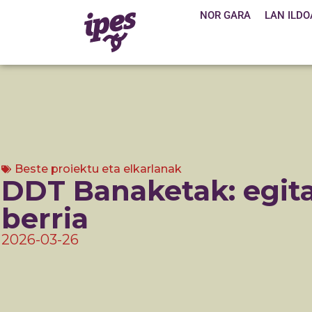
NOR GARA
LAN ILDO
Beste proiektu eta elkarlanak
DDT Banaketak: egi
berria
2026-03-26