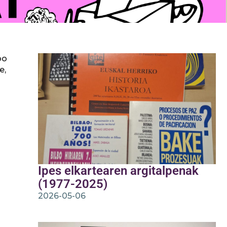
bo
e,
Ipes elkartearen argitalpenak
(1977-2025)
2026-05-06