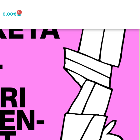
0
0,00
€