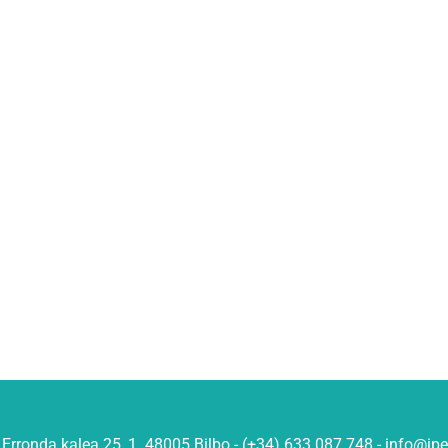
Erronda kalea 25, 1. 48005 Bilbo - (+34) 633 087 748 - info@ip