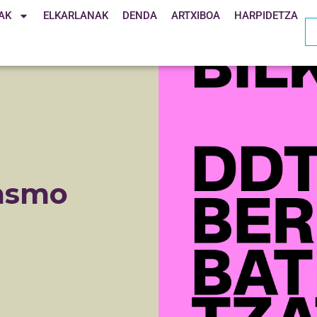
AK
ELKARLANAK
DENDA
ARTXIBOA
HARPIDETZA
tasmo