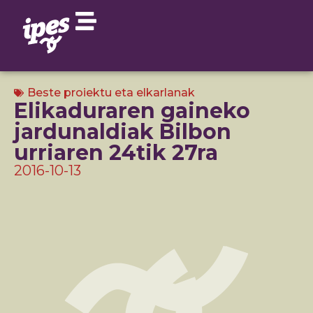
Beste proiektu eta elkarlanak
Elikaduraren gaineko
jardunaldiak Bilbon
urriaren 24tik 27ra
2016-10-13