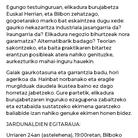
Egungo testuinguruan, elikadura burujabetza
Euskal Herrian, eta Bilbon zehatzago,
gogoetarako marko bat eskaintzea dugu xede:
gaurko nekazaritza industriala jasangarria da?
Iraungarria da? Elikadura negozio bihurtzeak nora
garamatza? Alternatibarik badago? Teorian
sakontzeko, eta baita praktikaren bitartez
erantzun posibleak atera nahiko genituzke,
aurkezturiko mahai-inguru hauekin.
Gaiak gaurkotasuna eta garrantzia badu, hori
agerikoa da. Hainbat norbanako eta eragile
murgilduak daudela ikustea baino ez dago
horretaz jabetzeko. Gure partetik, elikadura
burujabetzaren inguruko ezagupena zabaltzeko
eta eztabaida sustatzeko ekimena garatzeko
baliabide izan nahiko genuke ekimen honen bidez.
JARDUNALDIEN EGITARAUA:
Urriaren 24an (astelehena), 19:00retan, Bilboko