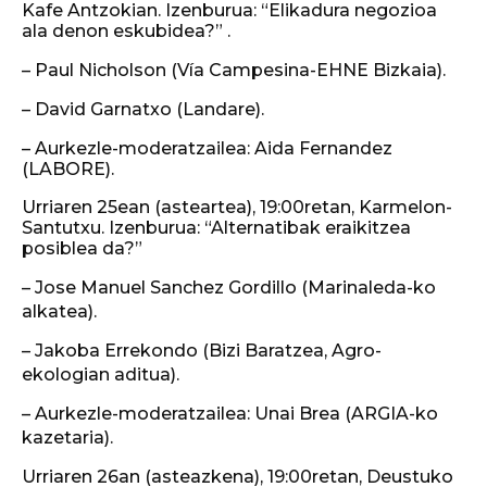
Kafe Antzokian. Izenburua: “Elikadura negozioa
ala denon eskubidea?” .
– Paul Nicholson (Vía Campesina-EHNE Bizkaia).
– David Garnatxo (Landare).
– Aurkezle-moderatzailea: Aida Fernandez
(LABORE).
Urriaren 25ean (asteartea), 19:00retan, Karmelon-
Santutxu. Izenburua: “Alternatibak eraikitzea
posiblea da?”
– Jose Manuel Sanchez Gordillo (Marinaleda-ko
alkatea).
– Jakoba Errekondo (Bizi Baratzea, Agro-
ekologian aditua).
– Aurkezle-moderatzailea: Unai Brea (ARGIA-ko
kazetaria).
Urriaren 26an (asteazkena), 19:00retan, Deustuko