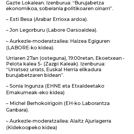
Gazte Lokalean. Izenburua: “Burujabetza
ekonomikoa, soberania politikoaren oinarri”.
– Esti Besa (Arabar Errioxa ardoa).
– Jon Legorburu (Labore Oarsoaldea).
– Aurkezle-moderatzailea: Haizea Egiguren
(LABORE-ko kidea).
Urriaren 27an (osteguna), 19:00retan, Ekoetxean -
Pelota kalea 5- (Zazpi Kaleak). Izenburua:
“Urratsez urrats, Euskal Herria elikadura
burujabetzaren bidean”.
– Sonia Ingunza (EHNE eta Etxaldeetako
Emakumeak-eko kidea)
– Michel Berhokoirigoin (EH-ko Laborantza
Ganbara).
– Aurkezle-moderatzailea: Alaitz Ajuriagerra
(Kidekoopeko kidea)