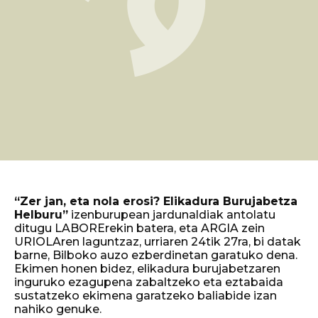
“Zer jan, eta nola erosi? Elikadura Burujabetza
Helburu”
izenburupean jardunaldiak antolatu
ditugu LABORErekin batera, eta ARGIA zein
URIOLAren laguntzaz, urriaren 24tik 27ra, bi datak
barne, Bilboko auzo ezberdinetan garatuko dena.
Ekimen honen bidez, elikadura burujabetzaren
inguruko ezagupena zabaltzeko eta eztabaida
sustatzeko ekimena garatzeko baliabide izan
nahiko genuke.