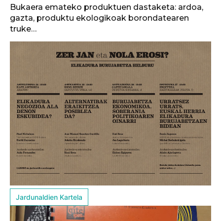
Bukaera emateko produktuen dastaketa: ardoa,
gazta, produktu ekologikoak borondatearen
truke…
Jardunaldien Kartela