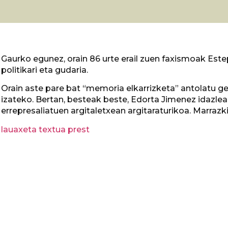
Gaurko egunez, orain 86 urte erail zuen faxismoak Estep
politikari eta gudaria.
Orain aste pare bat “memoria elkarrizketa” antolatu g
izateko. Bertan, besteak beste, Edorta Jimenez idazle
errepresaliatuen argitaletxean argitaraturikoa. Marraz
lauaxeta textua prest