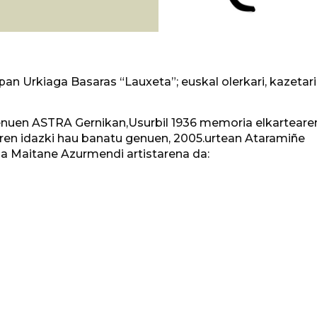
an Urkiaga Basaras “Lauxeta”; euskal olerkari, kazetari
enuen ASTRA Gernikan,Usurbil 1936 memoria elkartearen
aren idazki hau banatu genuen, 2005.urtean Ataramiñe
kia Maitane Azurmendi artistarena da: