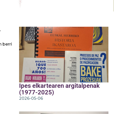
,
 berri
Ipes elkartearen argitalpenak
(1977-2025)
2026-05-06