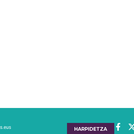
es.eus
HARPIDETZA