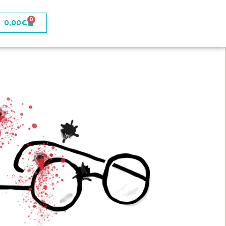
0
0,00
€