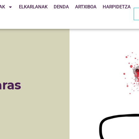
AK
ELKARLANAK
DENDA
ARTXIBOA
HARPIDETZA
aras