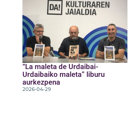
“La maleta de Urdaibai-
Urdaibaiko maleta” liburu
aurkezpena
2026-04-29