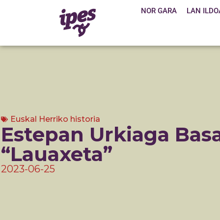
NOR GARA
LAN ILDO
Euskal Herriko historia
Estepan Urkiaga Bas
“Lauaxeta”
2023-06-25