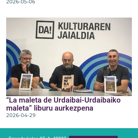
2026-05-06
“La maleta de Urdaibai-Urdaibaiko
maleta” liburu aurkezpena
2026-04-29