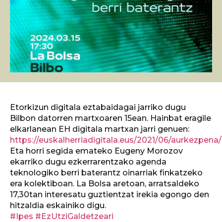
Etorkizun digitala eztabaidagai jarriko dugu
Bilbon datorren martxoaren 15ean. Hainbat eragile
elkarlanean EH digitala martxan jarri genuen:
https://euskalherriadigitala.eus/2021/06/aurkezpena/
Eta horri segida emateko Eugeny Morozov
ekarriko dugu ezkerrarentzako agenda
teknologiko berri baterantz oinarriak finkatzeko
era kolektiboan. La Bolsa aretoan, arratsaldeko
17,30tan interesatu guztientzat irekia egongo den
hitzaldia eskainiko digu.
#Ipes
#EzUtziGaldetzeari