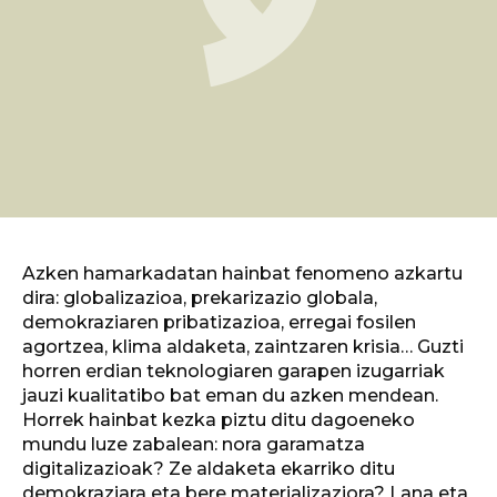
Azken hamarkadatan hainbat fenomeno azkartu
dira: globalizazioa, prekarizazio globala,
demokraziaren pribatizazioa, erregai fosilen
agortzea, klima aldaketa, zaintzaren krisia… Guzti
horren erdian teknologiaren garapen izugarriak
jauzi kualitatibo bat eman du azken mendean.
Horrek hainbat kezka piztu ditu dagoeneko
mundu luze zabalean: nora garamatza
digitalizazioak? Ze aldaketa ekarriko ditu
demokraziara eta bere materializaziora? Lana eta