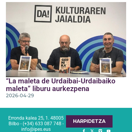
“La maleta de Urdaibai-Urdaibaiko
maleta” liburu aurkezpena
2026-04-29
Erronda kalea 25, 1. 48005
HARPIDETZA
Bilbo - (+34) 633 087 748 -
info@ipes.eus