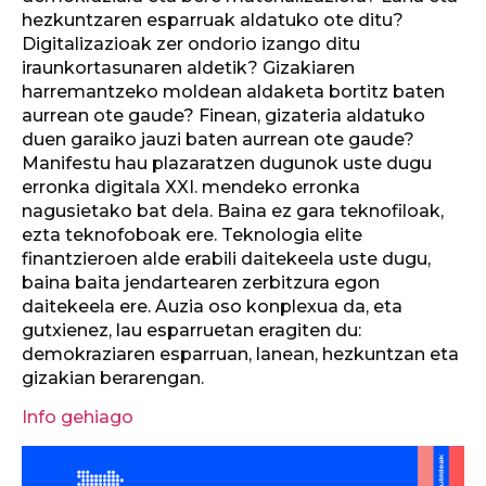
hezkuntzaren esparruak aldatuko ote ditu?
Digitalizazioak zer ondorio izango ditu
iraunkortasunaren aldetik? Gizakiaren
harremantzeko moldean aldaketa bortitz baten
aurrean ote gaude? Finean, gizateria aldatuko
duen garaiko jauzi baten aurrean ote gaude?
Manifestu hau plazaratzen dugunok uste dugu
erronka digitala XXI. mendeko erronka
nagusietako bat dela. Baina ez gara teknofiloak,
ezta teknofoboak ere. Teknologia elite
finantzieroen alde erabili daitekeela uste dugu,
baina baita jendartearen zerbitzura egon
daitekeela ere. Auzia oso konplexua da, eta
gutxienez, lau esparruetan eragiten du:
demokraziaren esparruan, lanean, hezkuntzan eta
gizakian berarengan.
Info gehiago