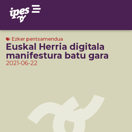
Ezker pentsamendua
Euskal Herria digitala
manifestura batu gara
2021-06-22