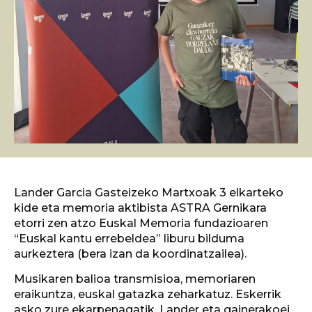
Lander Garcia Gasteizeko Martxoak 3 elkarteko
kide eta memoria aktibista ASTRA Gernikara
etorri zen atzo Euskal Memoria fundazioaren
“Euskal kantu errebeldea” liburu bilduma
aurkeztera (bera izan da koordinatzailea).
Musikaren balioa transmisioa, memoriaren
eraikuntza, euskal gatazka zeharkatuz. Eskerrik
asko zure ekarpenagatik, Lander eta gainerakoei