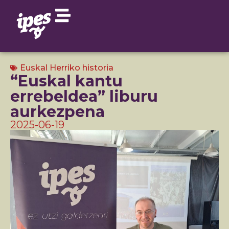
Euskal Herriko historia
“Euskal kantu
errebeldea” liburu
aurkezpena
2025-06-19