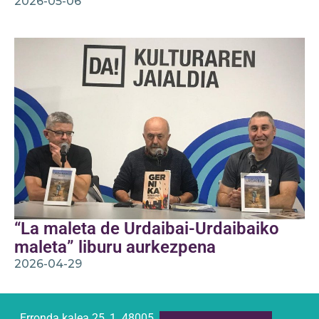
2026-05-06
“La maleta de Urdaibai-Urdaibaiko
maleta” liburu aurkezpena
2026-04-29
Erronda kalea 25, 1. 48005