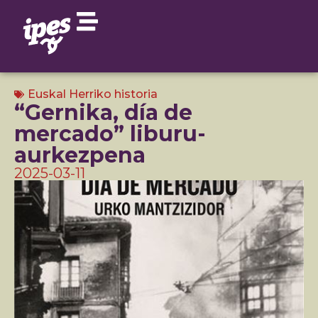
Euskal Herriko historia
“Gernika, día de
mercado” liburu-
aurkezpena
2025-03-11