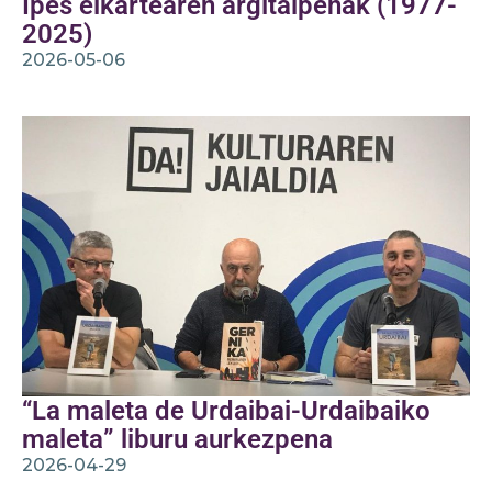
Ipes elkartearen argitalpenak (1977-
2025)
2026-05-06
“La maleta de Urdaibai-Urdaibaiko
maleta” liburu aurkezpena
2026-04-29