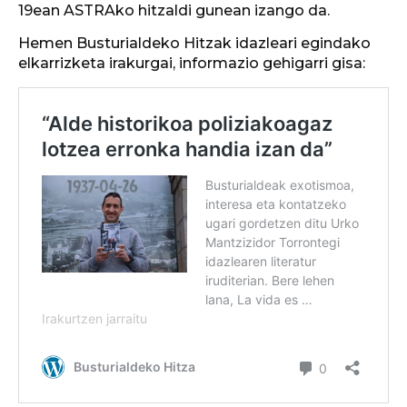
19ean ASTRAko hitzaldi gunean izango da.
Hemen Busturialdeko Hitzak idazleari egindako
elkarrizketa irakurgai, informazio gehigarri gisa: