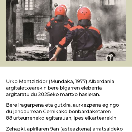
Urko Mantzizidor (Mundaka, 1977) Alberdania
argitaletxearekin bere bigarren eleberria
argitaratu du 2025eko martxo hasieran.
Bere iragarpena eta gutxira, aurkezpena egingo
du jendaurrean Gernikako bonbardaketaren
88.urteurreneko egitarauan, Ipes elkartearekin.
Zehazki, apirilaren 9an (asteazkena) arratsaldeko