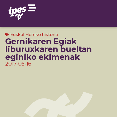
Euskal Herriko historia
Gernikaren Egiak
liburuxkaren bueltan
eginiko ekimenak
2017-05-16