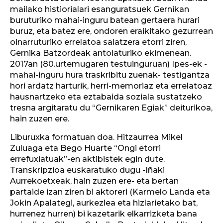
mailako histiorialari esanguratsuek Gernikan
buruturiko mahai-inguru batean gertaera hurari
buruz, eta batez ere, ondoren eraikitako gezurrean
oinarruturiko errelatoa salatzera etorri ziren,
Gernika Batzordeak antolaturiko ekimenean.
2017an (80.urtemugaren testuinguruan) Ipes-ek -
mahai-inguru hura traskribitu zuenak- testigantza
hori ardatz harturik, herri-memoriaz eta errelatoaz
hausnartzeko eta eztabaida soziala sustatzeko
tresna argitaratu du “Gernikaren Egiak” deiturikoa,
hain zuzen ere.
Liburuxka formatuan doa. Hitzaurrea Mikel
Zuluaga eta Bego Huarte “Ongi etorri
errefuxiatuak”-en aktibistek egin dute.
Transkripzioa euskaratuko dugu -Iñaki
Aurrekoetxeak, hain zuzen ere- eta bertan
partaide izan ziren bi aktoreri (Karmelo Landa eta
Jokin Apalategi, aurkezlea eta hizlarietako bat,
hurrenez hurren) bi kazetarik elkarrizketa bana