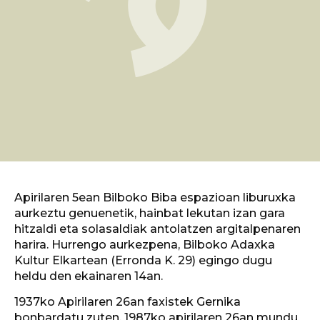
Apirilaren 5ean Bilboko Biba espazioan liburuxka
aurkeztu genuenetik, hainbat lekutan izan gara
hitzaldi eta solasaldiak antolatzen argitalpenaren
harira. Hurrengo aurkezpena, Bilboko Adaxka
Kultur Elkartean (Erronda K. 29) egingo dugu
heldu den ekainaren 14an.
1937ko Apirilaren 26an faxistek Gernika
bonbardatu zuten. 1987ko apirilaren 26an mundu