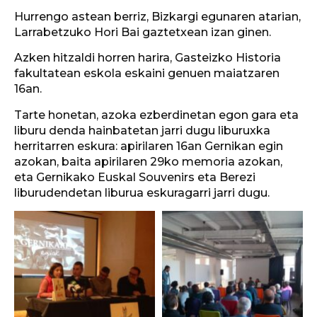
Hurrengo astean berriz, Bizkargi egunaren atarian,
Larrabetzuko Hori Bai gaztetxean izan ginen.
Azken hitzaldi horren harira, Gasteizko Historia
fakultatean eskola eskaini genuen maiatzaren
16an.
Tarte honetan, azoka ezberdinetan egon gara eta
liburu denda hainbatetan jarri dugu liburuxka
herritarren eskura: apirilaren 16an Gernikan egin
azokan, baita apirilaren 29ko memoria azokan,
eta Gernikako Euskal Souvenirs eta Berezi
liburudendetan liburua eskuragarri jarri dugu.