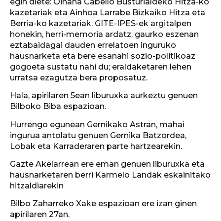
egin diete: Oihana Cabello Busturialdeko Hitza-ko
kazetariak eta Ainhoa Larrabe Bizkaiko Hitza eta
Berria-ko kazetariak. GITE-IPES-ek argitalpen
honekin, herri-memoria ardatz, gaurko eszenan
eztabaidagai dauden errelatoen inguruko
hausnarketa eta bere esanahi sozio-politikoaz
gogoeta sustatu nahi du; eraldaketaren lehen
urratsa ezagutza bera proposatuz.
Hala, apirilaren 5ean liburuxka aurkeztu genuen
Bilboko Biba espazioan.
Hurrengo egunean Gernikako Astran, mahai
ingurua antolatu genuen Gernika Batzordea,
Lobak eta Karraderaren parte hartzearekin.
Gazte Akelarrean ere eman genuen liburuxka eta
hausnarketaren berri Karmelo Landak eskainitako
hitzaldiarekin
Bilbo Zaharreko Xake espazioan ere izan ginen
apirilaren 27an.