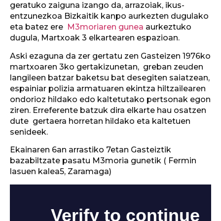
geratuko zaiguna izango da, arrazoiak, ikus-
entzunezkoa Bizkaitik kanpo aurkezten dugulako
eta batez ere
M3moriaren gunea
aurkeztuko
dugula, Martxoak 3 elkartearen espazioan.
Aski ezaguna da zer gertatu zen Gasteizen 1976ko
martxoaren 3ko gertakizunetan, greban zeuden
langileen batzar baketsu bat desegiten saiatzean,
espainiar polizia armatuaren ekintza hiltzailearen
ondorioz hildako edo kaltetutako pertsonak egon
ziren. Erreferente batzuk dira elkarte hau osatzen
dute gertaera horretan hildako eta kaltetuen
senideek.
Ekainaren 6an arrastiko 7etan Gasteiztik
bazabiltzate pasatu M3moria gunetik ( Fermin
lasuen kalea5, Zaramaga)