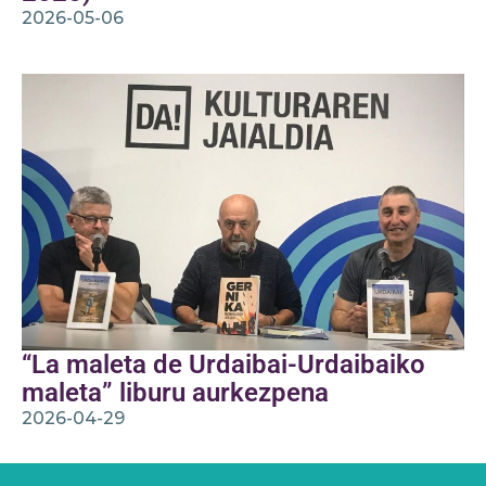
2026-05-06
“La maleta de Urdaibai-Urdaibaiko
maleta” liburu aurkezpena
2026-04-29