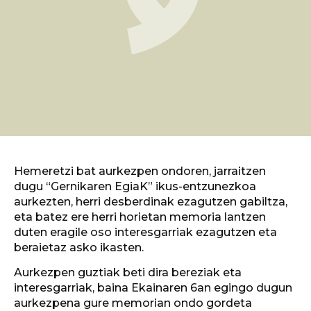
Hemeretzi bat aurkezpen ondoren, jarraitzen
dugu “Gernikaren EgiaK” ikus-entzunezkoa
aurkezten, herri desberdinak ezagutzen gabiltza,
eta batez ere herri horietan memoria lantzen
duten eragile oso interesgarriak ezagutzen eta
beraietaz asko ikasten.
Aurkezpen guztiak beti dira bereziak eta
interesgarriak, baina Ekainaren 6an egingo dugun
aurkezpena gure memorian ondo gordeta