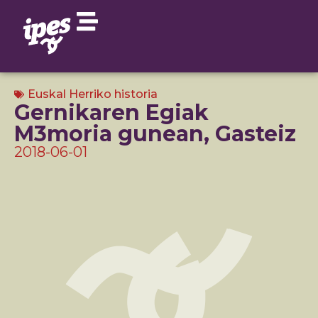
Euskal Herriko historia
Gernikaren Egiak
M3moria gunean, Gasteiz
2018-06-01