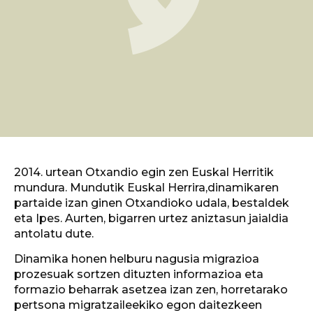
2014. urtean Otxandio egin zen Euskal Herritik
mundura. Mundutik Euskal Herrira,dinamikaren
partaide izan ginen Otxandioko udala, bestaldek
eta Ipes. Aurten, bigarren urtez aniztasun jaialdia
antolatu dute.
Dinamika honen helburu nagusia migrazioa
prozesuak sortzen dituzten informazioa eta
formazio beharrak asetzea izan zen, horretarako
pertsona migratzaileekiko egon daitezkeen