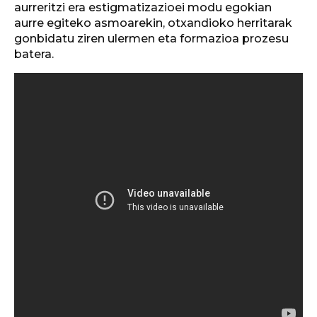
aurreritzi era estigmatizazioei modu egokian
aurre egiteko asmoarekin, otxandioko herritarak
gonbidatu ziren ulermen eta formazioa prozesu
batera.