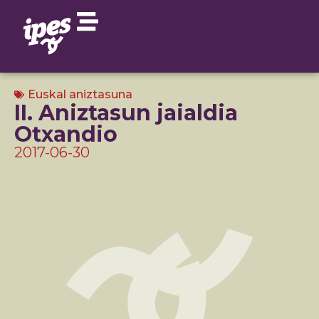
Euskal aniztasuna
II. Aniztasun jaialdia
Otxandio
2017-06-30