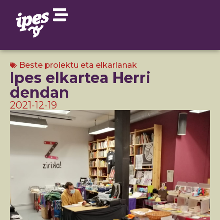
Beste proiektu eta elkarlanak
Ipes elkartea Herri
dendan
2021-12-19