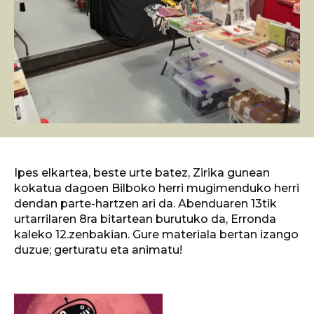
Ipes elkartea, beste urte batez, Zirika gunean
kokatua dagoen Bilboko herri mugimenduko herri
dendan parte-hartzen ari da. Abenduaren 13tik
urtarrilaren 8ra bitartean burutuko da, Erronda
kaleko 12.zenbakian. Gure materiala bertan izango
duzue; gerturatu eta animatu!