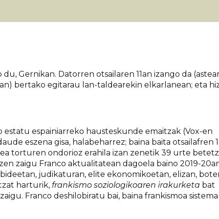
o du, Gernikan. Datorren otsailaren 11an izango da (astea
n) bertako egitarau lan-taldearekin elkarlanean; eta hiz
ko estatu espainiarreko hausteskunde emaitzak (Vox-en
aude eszena gisa, halabeharrez; baina baita otsailafren 
ea torturen ondorioz erahila izan zenetik 39 urte betet
itzen zaigu Franco aktualitatean dagoela baino 2019-20a
deetan, judikaturan, elite ekonomikoetan, elizan, bote
tzat harturik,
frankismo soziologikoaren irakurketa
bat
zaigu. Franco deshilobiratu bai, baina frankismoa sistema