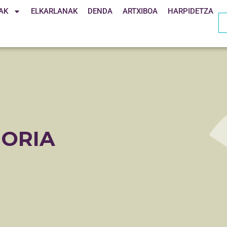
AK
ELKARLANAK
DENDA
ARTXIBOA
HARPIDETZA
MORIA