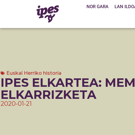
NOR GARA
LAN ILDO
Euskal Herriko historia
IPES ELKARTEA: ME
ELKARRIZKETA
2020-01-21