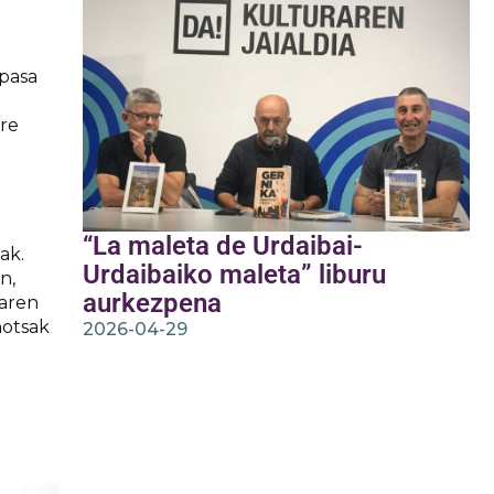
 pasa
re
“La maleta de Urdaibai-
ak.
Urdaibaiko maleta” liburu
n,
aurkezpena
naren
hotsak
2026-04-29