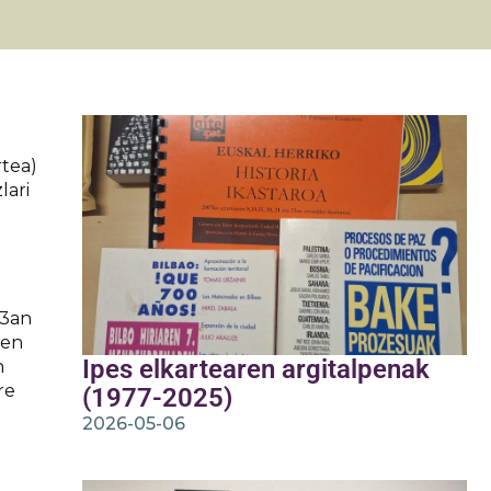
rtea)
lari
13an
zen
Ipes elkartearen argitalpenak
n
re
(1977-2025)
2026-05-06