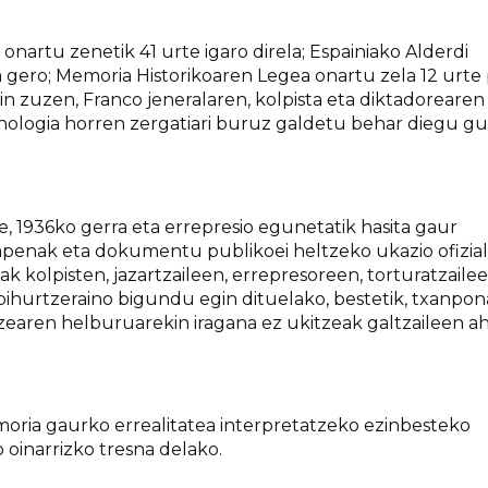
 onartu zenetik 41 urte igaro direla; Espainiako Alderdi
a gero; Memoria Historikoaren Legea onartu zela 12 urte
ain zuzen, Franco jeneralaren, kolpista eta diktadorearen
ologia horren zergatiari buruz galdetu behar diegu gu
 1936ko gerra eta errepresio egunetatik hasita gaur
apenak eta dokumentu publikoei heltzeko ukazio ofizial
lak kolpisten, jazartzaileen, errepresoreen, torturatzailee
bihurtzeraino bigundu egin dituelako, bestetik, txanpo
tzearen helburuarekin iragana ez ukitzeak galtzaileen a
ria gaurko errealitatea interpretatzeko ezinbesteko
o oinarrizko tresna delako.