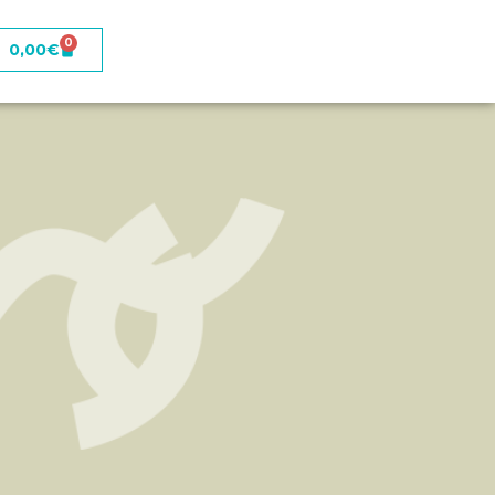
0
0,00
€