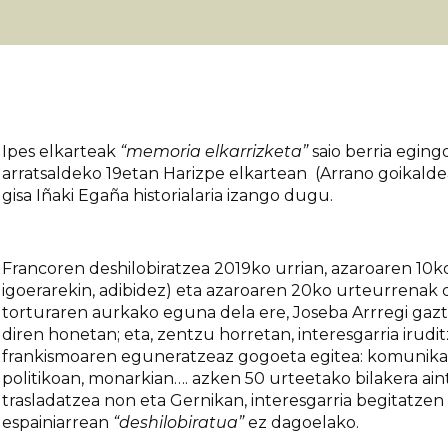
Ipes elkarteak
“memoria elkarrizketa”
saio berria eging
arratsaldeko 19etan Harizpe elkartean (Arrano goikaldea
gisa Iñaki Egaña historialaria izango dugu.
Francoren deshilobiratzea 2019ko urrian, azaroaren 10
igoerarekin, adibidez) eta azaroaren 20ko urteurrenak d
torturaren aurkako eguna dela ere, Joseba Arrregi gazt
diren honetan; eta, zentzu horretan, interesgarria irud
frankismoaren eguneratzeaz gogoeta egitea: komunikabi
politikoan, monarkian…. azken 50 urteetako bilakera ain
trasladatzea non eta Gernikan, interesgarria begitatzen 
espainiarrean
“deshilobiratua”
ez dagoelako.