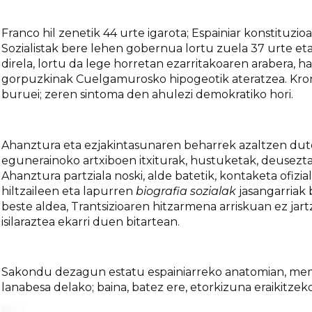
Franco hil zenetik 44 urte igarota; Espainiar konstituzioa
Sozialistak bere lehen gobernua lortu zuela 37 urte et
direla, lortu da lege horretan ezarritakoaren arabera, h
gorpuzkinak Cuelgamurosko hipogeotik ateratzea. Kron
buruei; zeren sintoma den ahulezi demokratiko hori.
Ahanztura eta ezjakintasunaren beharrek azaltzen dute,
egunerainoko artxiboen itxiturak, hustuketak, deusezt
Ahanztura partziala noski, alde batetik, kontaketa ofizia
hiltzaileen eta lapurren
biografia sozialak
jasangarriak 
beste aldea, Trantsizioaren hitzarmena arriskuan ez jar
isilaraztea ekarri duen bitartean.
Sakondu dezagun estatu espainiarreko anatomian, memo
lanabesa delako; baina, batez ere, etorkizuna eraikitzek