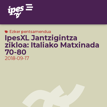
Ezker pentsamendua
IpesXL Jantzigintza
zikloa: Italiako Matxinada
70-80
2018-09-17