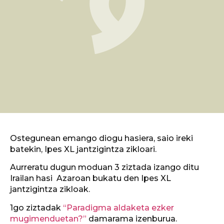
Ostegunean emango diogu hasiera, saio ireki
batekin, Ipes XL jantzigintza zikloari.
Aurreratu dugun moduan 3 ziztada izango ditu
Irailan hasi Azaroan bukatu den Ipes XL
jantzigintza zikloak.
1go ziztadak
“Paradigma aldaketa ezker
mugimenduetan?”
damarama izenburua.