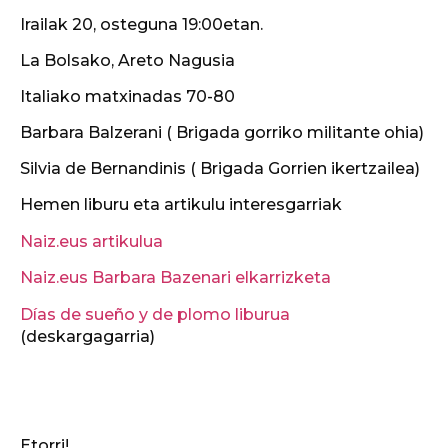
Irailak 20, osteguna 19:00etan.
La Bolsako, Areto Nagusia
Italiako matxinadas 70-80
Barbara Balzerani ( Brigada gorriko militante ohia)
Silvia de Bernandinis ( Brigada Gorrien ikertzailea)
Hemen liburu eta artikulu interesgarriak
Naiz.eus artikulua
Naiz.eus Barbara Bazenari elkarrizketa
Días de sueño y de plomo liburua
(deskargagarria)
Etorri!