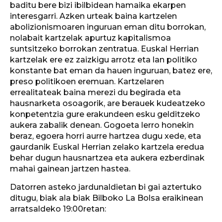
baditu bere bizi ibilbidean hamaika ekarpen
interesgarri. Azken urteak baina kartzelen
abolizionismoaren inguruan eman ditu borrokan,
nolabait kartzelak apurtuz kapitalismoa
suntsitzeko borrokan zentratua. Euskal Herrian
kartzelak ere ez zaizkigu arrotz eta lan politiko
konstante bat eman da hauen inguruan, batez ere,
preso politikoen eremuan. Kartzelaren
errealitateak baina merezi du begirada eta
hausnarketa osoagorik, are berauek kudeatzeko
konpetentzia gure erakundeen esku gelditzeko
aukera zabalik denean. Gogoeta lerro honekin
beraz, egoera horri aurre hartzea dugu xede, eta
gaurdanik Euskal Herrian zelako kartzela eredua
behar dugun hausnartzea eta aukera ezberdinak
mahai gainean jartzen hastea.
Datorren asteko jardunaldietan bi gai aztertuko
ditugu, biak ala biak Bilboko La Bolsa eraikinean
arratsaldeko 19:00retan: