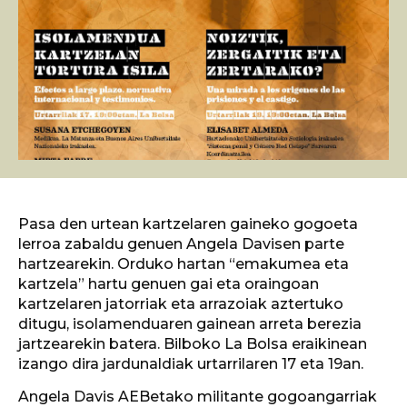
Pasa den urtean kartzelaren gaineko gogoeta
lerroa zabaldu genuen Angela Davisen parte
hartzearekin. Orduko hartan “emakumea eta
kartzela” hartu genuen gai eta oraingoan
kartzelaren jatorriak eta arrazoiak aztertuko
ditugu, isolamenduaren gainean arreta berezia
jartzearekin batera. Bilboko La Bolsa eraikinean
izango dira jardunaldiak urtarrilaren 17 eta 19an.
Angela Davis AEBetako militante gogoangarriak