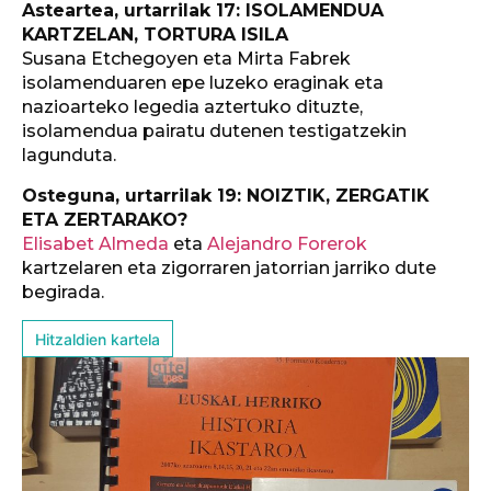
Asteartea, urtarrilak 17: ISOLAMENDUA
KARTZELAN, TORTURA ISILA
Susana Etchegoyen eta Mirta Fabrek
isolamenduaren epe luzeko eraginak eta
nazioarteko legedia aztertuko dituzte,
isolamendua pairatu dutenen testigatzekin
lagunduta.
Osteguna, urtarrilak 19: NOIZTIK, ZERGATIK
ETA ZERTARAKO?
Elisabet Almeda
eta
Alejandro Forerok
kartzelaren eta zigorraren jatorrian jarriko dute
begirada.
Hitzaldien kartela