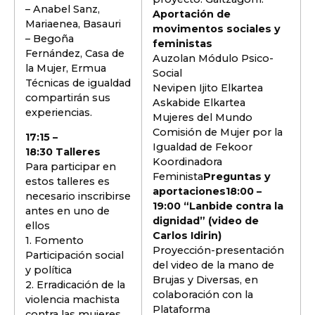
– Anabel Sanz,
Aportación de
Mariaenea, Basauri
movimentos sociales y
– Begoña
feministas
Fernández, Casa de
Auzolan Módulo Psico-
la Mujer, Ermua
Social
Técnicas de igualdad
Nevipen Ijito Elkartea
compartirán sus
Askabide Elkartea
experiencias.
Mujeres del Mundo
Comisión de Mujer por la
17:15 –
Igualdad de Fekoor
18:30 Talleres
Koordinadora
Para participar en
Feminista
Preguntas y
estos talleres es
aportaciones
18:00 –
necesario inscribirse
19:00 “Lanbide contra la
antes en uno de
dignidad” (video de
ellos
Carlos Idirin)
1. Fomento
Proyección-presentación
Participación social
del video de la mano de
y política
Brujas y Diversas, en
2. Erradicación de la
colaboración con la
violencia machista
Plataforma
contra las mujeres.