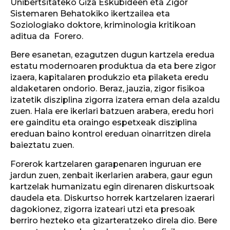
Unibertsitateko Giza Eskubideen eta Zigor
Sistemaren Behatokiko ikertzailea eta
Soziologiako doktore, kriminologia kritikoan
aditua da Forero.
Bere esanetan, ezagutzen dugun kartzela eredua
estatu modernoaren produktua da eta bere zigor
izaera, kapitalaren produkzio eta pilaketa eredu
aldaketaren ondorio. Beraz, jauzia, zigor fisikoa
izatetik disziplina zigorra izatera eman dela azaldu
zuen. Hala ere ikerlari batzuen arabera, eredu hori
ere gainditu eta oraingo espetxeak disziplina
ereduan baino kontrol ereduan oinarritzen direla
baieztatu zuen.
Forerok kartzelaren garapenaren inguruan ere
jardun zuen, zenbait ikerlarien arabera, gaur egun
kartzelak humanizatu egin direnaren diskurtsoak
daudela eta. Diskurtso horrek kartzelaren izaerari
dagokionez, zigorra izateari utzi eta presoak
berriro hezteko eta gizarteratzeko direla dio. Bere