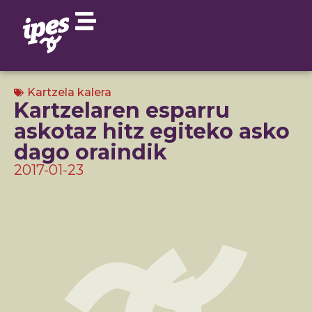
Kartzela kalera
Kartzelaren esparru
askotaz hitz egiteko asko
dago oraindik
2017-01-23