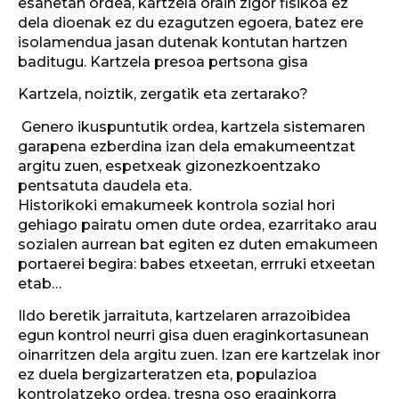
esanetan ordea, kartzela orain zigor fisikoa ez
dela dioenak ez du ezagutzen egoera, batez ere
isolamendua jasan dutenak kontutan hartzen
baditugu. Kartzela presoa pertsona gisa
Kartzela, noiztik, zergatik eta zertarako?
Genero ikuspuntutik ordea, kartzela sistemaren
garapena ezberdina izan dela emakumeentzat
argitu zuen, espetxeak gizonezkoentzako
pentsatuta daudela eta.
Historikoki emakumeek kontrola sozial hori
gehiago pairatu omen dute ordea, ezarritako arau
sozialen aurrean bat egiten ez duten emakumeen
portaerei begira: babes etxeetan, errruki etxeetan
etab…
Ildo beretik jarraituta, kartzelaren arrazoibidea
egun kontrol neurri gisa duen eraginkortasunean
oinarritzen dela argitu zuen. Izan ere kartzelak inor
ez duela bergizarteratzen eta, populazioa
kontrolatzeko ordea, tresna oso eraginkorra