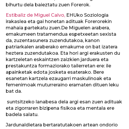
bihurtu dela baieztatu zuen Forerok.
Estibaliz de Miguel Calvo,
EHUko Soziologia
irakaslea eta gai honetan adituak Forerorekin
mahaia partekatu zuen.De Miguelen arabera,
emakumeen tratamendua espetxeetan sexista
da, zuzentasunera zuzendutakoa, kanon
patriarkalen araberako emakume on bat izatera
heztera zuzendutakoa. Eta hori argi erakusten du
kartzeletan eskaintzen zaizkien jarduera eta
prestakuntza formaziorako tailerretan ere: ile
apainketak edota josketa esaterako. Bere
esanetan kartzela ezaugarri maskulinoak eta
femenimoak muturreraino eramaten dituen leku
bat da.
suntsitzeko lanabesa dela argi esan zuen adituak
eta zigorraren bizipena fisikoa eta mentala ere
badela salatu.
Jardunaldietara bertaratutakoen artean ondorio