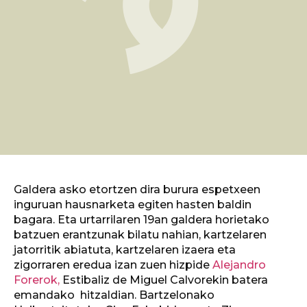
Galdera asko etortzen dira burura espetxeen
inguruan hausnarketa egiten hasten baldin
bagara. Eta urtarrilaren 19an galdera horietako
batzuen erantzunak bilatu nahian, kartzelaren
jatorritik abiatuta, kartzelaren izaera eta
zigorraren eredua izan zuen hizpide
Alejandro
Forerok,
Estibaliz de Miguel Calvorekin batera
emandako hitzaldian. Bartzelonako