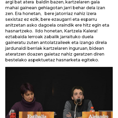
argi bat atera baldin bazen, kartzelaren gaia
mahai gainean gehiagotan jarri behar dela izan
zen. Era honetan, bere jatorriaz nahiz izera
sexistaz ez ezik, bere ezaugarri eta esparru
anitzetan asko dagoela oraindik ere hitz egin eta
hasnartzeko. Ildo honetan, Kartzela Kalera!
eztabaida lerroak zabalik jarraituko duela
gaineratu zuten antolatzaileek eta izango direla
jardunaldi berriak kartzelaren inguruan, bidean
ateratzen doazen gaietaz nahiz geratzen diren
bestelako aspektuetaz hasnarketa egiteko.