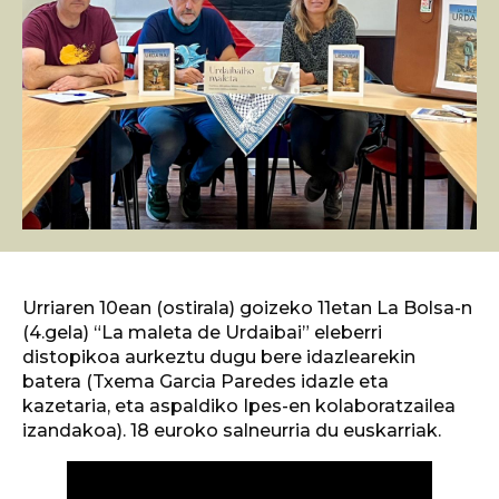
Urriaren 10ean (ostirala) goizeko 11etan La Bolsa-n
(4.gela) “La maleta de Urdaibai” eleberri
distopikoa aurkeztu dugu bere idazlearekin
batera (Txema Garcia Paredes idazle eta
kazetaria, eta aspaldiko Ipes-en kolaboratzailea
izandakoa). 18 euroko salneurria du euskarriak.