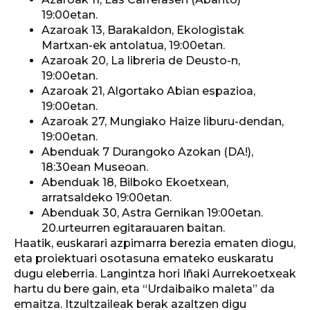
19:00etan.
Azaroak 13, Barakaldon, Ekologistak
Martxan-ek antolatua, 19:00etan.
Azaroak 20, La libreria de Deusto-n,
19:00etan.
Azaroak 21, Algortako Abian espazioa,
19:00etan.
Azaroak 27, Mungiako Haize liburu-dendan,
19:00etan.
Abenduak 7 Durangoko Azokan (DA!),
18:30ean Museoan.
Abenduak 18, Bilboko Ekoetxean,
arratsaldeko 19:00etan.
Abenduak 30, Astra Gernikan 19:00etan.
20.urteurren egitarauaren baitan.
Haatik, euskarari azpimarra berezia ematen diogu,
eta proiektuari osotasuna emateko euskaratu
dugu eleberria. Langintza hori Iñaki Aurrekoetxeak
hartu du bere gain, eta “Urdaibaiko maleta” da
emaitza. Itzultzaileak berak azaltzen digu