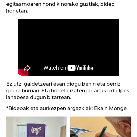
egitasmoaren nondik norako guztiak, bideo
honetan:
Ez utzi galdetzeari esan diogu behin eta berriz
geure buruari. Eta horrela izaten jarraituko du Ipes
lanabesa dugun bitartean.
*Bideoak eta aurkezpen argazkiak: Ekain Monge.