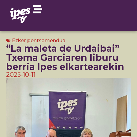
Ezker pentsamendua
“La maleta de Urdaibai”
Txema Garciaren liburu
berria Ipes elkartearekin
2025-10-11