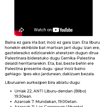
Baina ez gara irla bat; inoiz ez gara izan. Eta liburu
honekin ekinbide bat martxan jarri dugu: izan ere,
gaztelerazko edizioarekin ateratzen dugun dirua
Palestinara bideratuko dugu Gernika-Palestina
deialdi herritarrarekin. Eta, bai, beste behin ere
Palestina presente dugu -gaur inoiz baino
gehiago- Ipes-eko jardunean, dakizuen bezala.
Liburuaren aurkezpen bira abiatu dugu:
Urriak 22, ANTI Liburu-dendan (Bilbo)
19:30ean.
Azaroak 7. Mundakan, 19:00etan.
Azaroak 11, Las Carrerasen (Abanto)