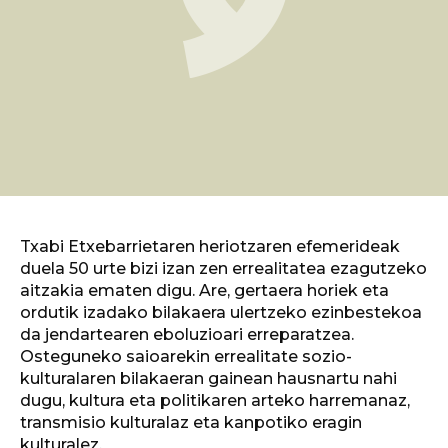
Txabi Etxebarrietaren heriotzaren efemerideak
duela 50 urte bizi izan zen errealitatea ezagutzeko
aitzakia ematen digu. Are, gertaera horiek eta
ordutik izadako bilakaera ulertzeko ezinbestekoa
da jendartearen eboluzioari erreparatzea.
Osteguneko saioarekin errealitate sozio-
kulturalaren bilakaeran gainean hausnartu nahi
dugu, kultura eta politikaren arteko harremanaz,
transmisio kulturalaz eta kanpotiko eragin
kulturalez.