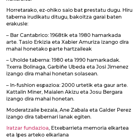
Horretarako, ez-ohiko saio bat prestatu dugu. Hiru
taberna irudikatu ditugu, bakoitza garai baten
erakusle:
– Bar Cantabrico: 1968tik eta 1980 hamarkada
arte. Tasio Erkizia eta Xabier Amuriza izango dira
mahai honetako parte hartzaileak
– Uholde taberna: 1980 eta 1990 hamarkadak.
Txerra Bolinaga, Garbiñe Ubeda eta Josi Jimenez
izango dira mahai honetan solasean.
– In-fushion espazioa: 2000 urtetik eta gaur arte.
Kattalin Miner, Maialen Akizu eta Josu Bergara
izango dira mahai honetan.
Moderatzaile bezala, Ane Zabala eta Galder Perez
izango dira tabernari lanak egiten.
Iratzar fundazioa
, Etxebarrieta memoria elkartea
eta Ipes arteko elkarlana