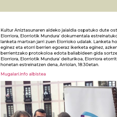
Kultur Aniztasunaren aldeko jaialdia ospatuko dute ost
Elorriora, Elorriotik Mundura’ dokumentala estreinatuko 
lanketa martxan jarri zuen Elorrioko udalak. Lanketa hon
eginez eta etorri berrien egoeraz ikerketa eginez, azk
berrientzako protokoloa edota baliabideen gida sortze
Elorriora, Elorriotik Mundura’ deiturikoa, Elorriora eto
honetan estreinatzen dena, Arriolan, 18:30etan.
Mugalari.info albistea