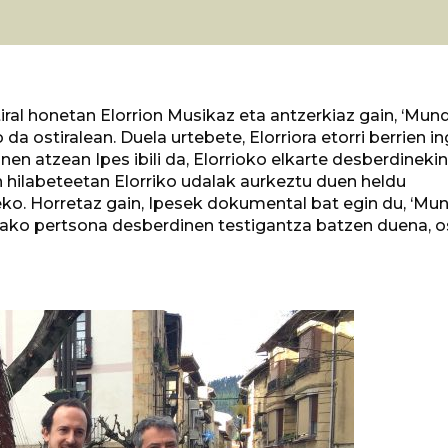
iral honetan Elorrion Musikaz eta antzerkiaz gain, ‘Mun
da ostiralean. Duela urtebete, Elorriora etorri berrien i
en atzean Ipes ibili da, Elorrioko elkarte desberdinekin
en hilabeteetan Elorriko udalak aurkeztu duen heldu
ko. Horretaz gain, Ipesek dokumental bat egin du, ‘Mu
rritako pertsona desberdinen testigantza batzen duena, os