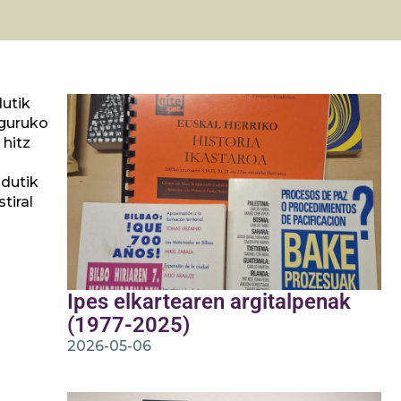
dutik
nguruko
 hitz
ndutik
tiral
Ipes elkartearen argitalpenak
(1977-2025)
2026-05-06