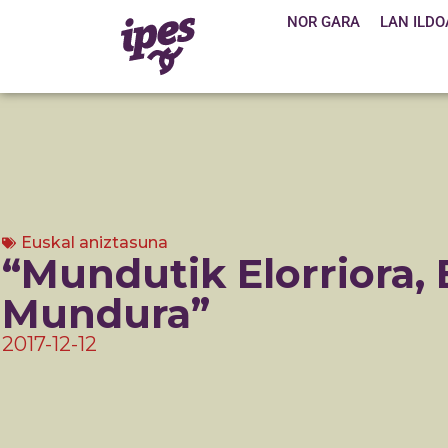
NOR GARA
LAN ILDO
Euskal aniztasuna
“Mundutik Elorriora, E
Mundura”
2017-12-12