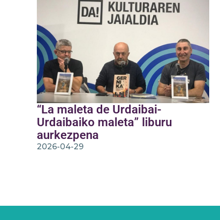
“La maleta de Urdaibai-
Urdaibaiko maleta” liburu
aurkezpena
2026-04-29