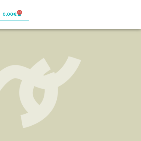
0
0,00
€