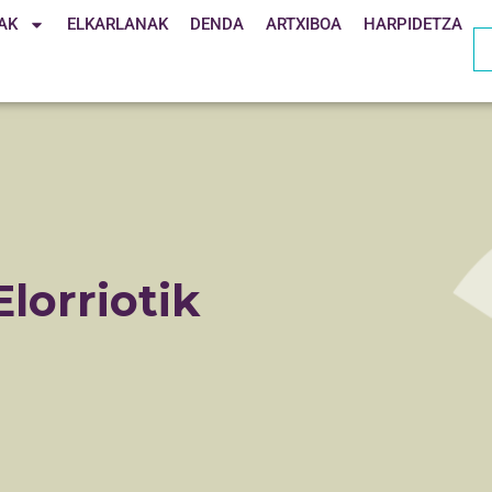
AK
ELKARLANAK
DENDA
ARTXIBOA
HARPIDETZA
lorriotik