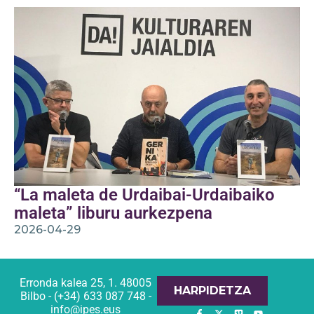
“La maleta de Urdaibai-Urdaibaiko
maleta” liburu aurkezpena
2026-04-29
Erronda kalea 25, 1. 48005
HARPIDETZA
Bilbo - (+34) 633 087 748 -
info@ipes.eus