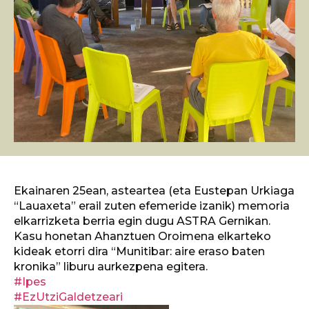
Ekainaren 25ean, asteartea (eta Eustepan Urkiaga
“Lauaxeta” erail zuten efemeride izanik) memoria
elkarrizketa berria egin dugu ASTRA Gernikan.
Kasu honetan Ahanztuen Oroimena elkarteko
kideak etorri dira “Munitibar: aire eraso baten
kronika” liburu aurkezpena egitera.
#Ipes
#EzUtziGaldetzeari