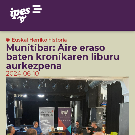
Euskal Herriko historia
Munitibar: Aire eraso
baten kronikaren liburu
aurkezpena
2024-06-10