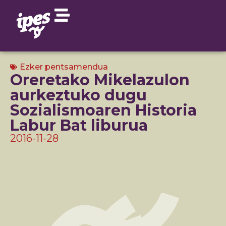
Ezker pentsamendua
Oreretako Mikelazulon
aurkeztuko dugu
Sozialismoaren Historia
Labur Bat liburua
2016-11-28