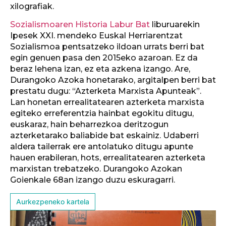
xilografiak.
Sozialismoaren Historia Labur Bat
liburuarekin
Ipesek XXI. mendeko Euskal Herriarentzat
Sozialismoa pentsatzeko ildoan urrats berri bat
egin genuen pasa den 2015eko azaroan. Ez da
beraz lehena izan, ez eta azkena izango. Are,
Durangoko Azoka honetarako, argitalpen berri bat
prestatu dugu: “Azterketa Marxista Apunteak”.
Lan honetan errealitatearen azterketa marxista
egiteko erreferentzia hainbat egokitu ditugu,
euskaraz, hain beharrezkoa deritzogun
azterketarako baliabide bat eskainiz. Udaberri
aldera tailerrak ere antolatuko ditugu apunte
hauen erabileran, hots, errealitatearen azterketa
marxistan trebatzeko. Durangoko Azokan
Goienkale 68an izango duzu eskuragarri.
Aurkezpeneko kartela