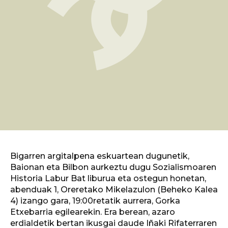
Bigarren argitalpena eskuartean dugunetik,
Baionan eta Bilbon aurkeztu dugu Sozialismoaren
Historia Labur Bat liburua eta ostegun honetan,
abenduak 1, Oreretako Mikelazulon (Beheko Kalea
4) izango gara, 19:00retatik aurrera, Gorka
Etxebarria egilearekin. Era berean, azaro
erdialdetik bertan ikusgai daude Iñaki Rifaterraren