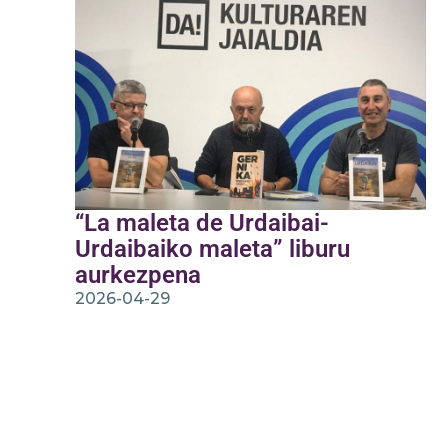
“La maleta de Urdaibai-
Urdaibaiko maleta” liburu
aurkezpena
2026-04-29