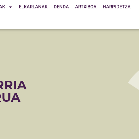
AK
ELKARLANAK
DENDA
ARTXIBOA
HARPIDETZA
RRIA
RUA