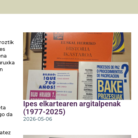
roztik
bes
ena
buruxka
un
Ipes elkartearen argitalpenak
eta
(1977-2025)
go da
2026-05-06
batez