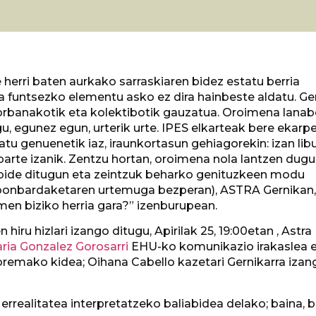
e herri baten aurkako sarraskiaren bidez estatu berria
na funtsezko elementu asko ez dira hainbeste aldatu. Ge
Norbanakotik eta kolektibotik gauzatua. Oroimena lana
ugu, egunez egun, urterik urte. IPES elkarteak bere ekarp
biatu genuenetik iaz, iraunkortasun gehiagorekin: izan li
arte izanik. Zentzu hortan, oroimena nola lantzen dug
liabide ditugun eta zeintzuk beharko genituzkeen modu
, bonbardaketaren urtemuga bezperan), ASTRA Gernikan,
men biziko herria gara?” izenburupean.
ru hizlari izango ditugu, Apirilak 25, 19:00etan , Astra
ria Gonzalez Gorosarri
EHU-ko komunikazio irakaslea 
remako kidea; Oihana Cabello kazetari Gernikarra izan
realitatea interpretatzeko baliabidea delako; baina, 