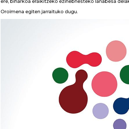
ere, biharkoa eraikitzeko ezinebnesteko lanabesa dela
Oroimena egiten jarraituko dugu.