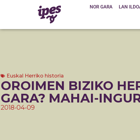
NOR GARA
LAN ILDO
Euskal Herriko historia
OROIMEN BIZIKO HE
GARA? MAHAI-INGU
2018-04-09