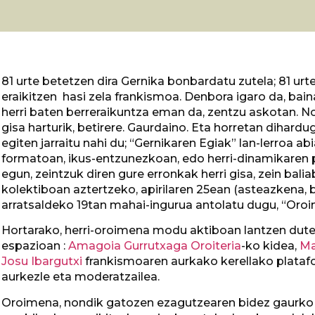
81 urte betetzen dira Gernika bonbardatu zutela; 81 urt
eraikitzen hasi zela frankismoa. Denbora igaro da, bai
herri baten berreraikuntza eman da, zentzu askotan. 
gisa harturik, betirere. Gaurdaino. Eta horretan dihard
egiten jarraitu nahi du; “Gernikaren Egiak” lan-lerroa a
formatoan, ikus-entzunezkoan, edo herri-dinamikaren p
egun, zeintzuk diren gure erronkak herri gisa, zein ba
kolektiboan aztertzeko, apirilaren 25ean (asteazkena
arratsaldeko 19tan mahai-ingurua antolatu dugu, “Oroi
Hortarako, herri-oroimena modu aktiboan lantzen duten hi
espazioan :
Amagoia Gurrutxaga
Oroiteria
-ko kidea,
Ma
Josu Ibargutxi
frankismoaren aurkako kerellako platafo
aurkezle eta moderatzailea.
Oroimena, nondik gatozen ezagutzearen bidez gaurko er