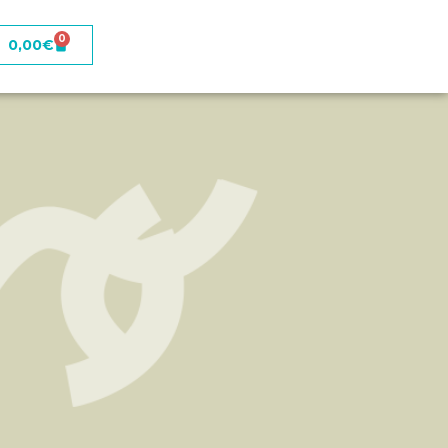
0
0,00
€