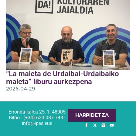
“La maleta de Urdaibai-Urdaibaiko
maleta” liburu aurkezpena
2026-04-29
Erronda kalea 25, 1. 48005
HARPIDETZA
Bilbo - (+34) 633 087 748 -
info@ipes.eus