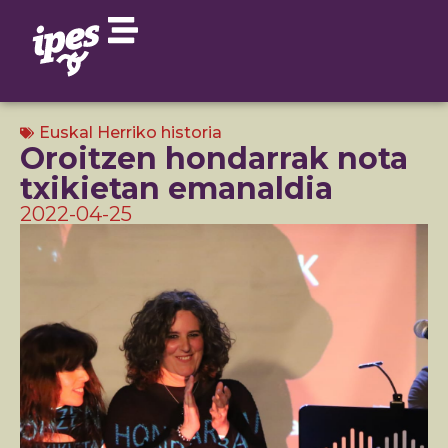
Euskal Herriko historia
Oroitzen hondarrak nota
txikietan emanaldia
2022-04-25