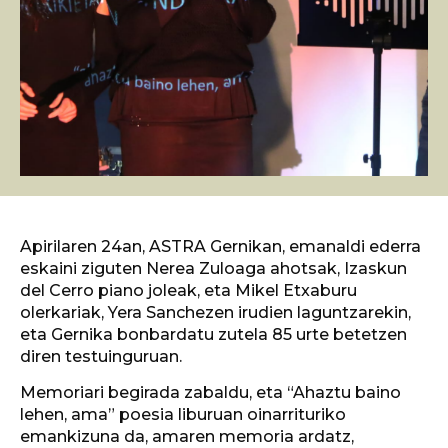
Apirilaren 24an, ASTRA Gernikan, emanaldi ederra
eskaini ziguten Nerea Zuloaga ahotsak, Izaskun
del Cerro piano joleak, eta Mikel Etxaburu
olerkariak, Yera Sanchezen irudien laguntzarekin,
eta Gernika bonbardatu zutela 85 urte betetzen
diren testuinguruan.
Memoriari begirada zabaldu, eta “Ahaztu baino
lehen, ama” poesia liburuan oinarrituriko
emankizuna da, amaren memoria ardatz,