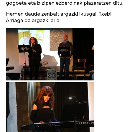
gogoeta eta bizipen ezberdinak plazaratzen ditu.
Hemen daude zenbait argazki ikusgai: Txebi
Arriaga da argazkilaria: