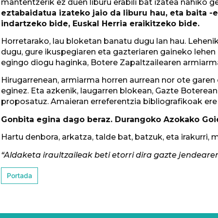
mantentzerik ez duen liburu erabili bat izatea nahiko 
eztabaidatua izateko jaio da liburu hau, eta baita 
indartzeko bide, Euskal Herria eraikitzeko bide.
Horretarako, lau bloketan banatu dugu lan hau. Leheni
dugu, gure ikuspegiaren eta gazteriaren gaineko lehen
egingo diogu haginka, Botere Zapaltzailearen armiarma
Hirugarrenean, armiarma horren aurrean nor ote garen
eginez. Eta azkenik, laugarren blokean, Gazte Boterean
proposatuz. Amaieran erreferentzia bibliografikoak ere
Gonbita egina dago beraz. Durangoko Azokako Goie
Hartu denbora, arkatza, talde bat, batzuk, eta irakurri, 
“Aldaketa iraultzaileak beti etorri dira gazte jendeare
Portada