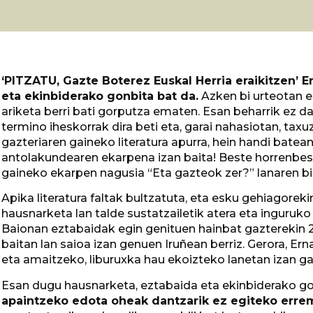
‘PITZATU, Gazte Boterez Euskal Herria eraikitzen’ 
eta ekinbiderako gonbita bat da.
Azken bi urteotan e
ariketa berri bati gorputza ematen. Esan beharrik ez d
termino iheskorrak dira beti eta, garai nahasiotan, tax
gazteriaren gaineko literatura apurra, hein handi batean
antolakundearen ekarpena izan baita! Beste horrenbest
gaineko ekarpen nagusia “Eta gazteok zer?” lanaren bi
Apika literatura faltak bultzatuta, eta esku gehiagorek
hausnarketa lan talde sustatzailetik atera eta inguruko
Baionan eztabaidak egin genituen hainbat gazterekin 
baitan lan saioa izan genuen Iruñean berriz. Gerora, Ern
eta amaitzeko, liburuxka hau ekoizteko lanetan izan ga
Esan dugu hausnarketa, eztabaida eta ekinbiderako gon
apaintzeko edota oheak dantzarik ez egiteko erremi