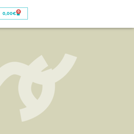
0
0,00
€