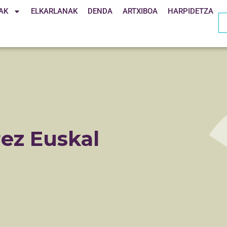
AK
ELKARLANAK
DENDA
ARTXIBOA
HARPIDETZA
ez Euskal