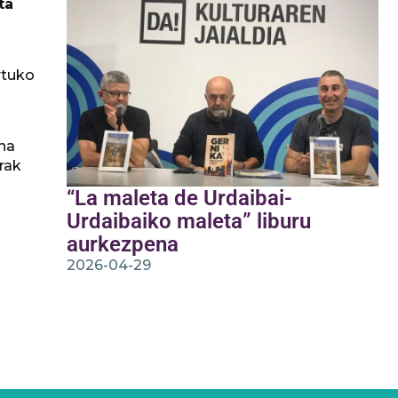
ta
rtuko
ena
rak
“La maleta de Urdaibai-
Urdaibaiko maleta” liburu
aurkezpena
2026-04-29