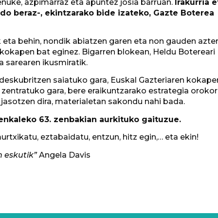
genuke, azpimarraz eta apuntez josia barruan.
Irakurria e
-edo beraz-, ekintzarako bide izateko, Gazte Boterea
k eta behin, nondik abiatzen garen eta non gauden azte
 kokapen bat eginez. Bigarren blokean, Heldu Botereari
 sarearen ikusmiratik.
 deskubritzen saiatuko gara, Euskal Gazteriaren kokap
 zentratuko gara, bere eraikuntzarako estrategia orokor
 jasotzen dira, materialetan sakondu nahi bada.
nkaleko 63. zenbakian aurkituko gaituzue.
murtxikatu, eztabaidatu, entzun, hitz egin,… eta ekin!
n eskutik”
Angela Davis