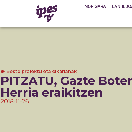
NOR GARA
LAN ILDO
Beste proiektu eta elkarlanak
PITZATU, Gazte Boter
Herria eraikitzen
2018-11-26