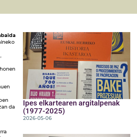
abaida
aineko
,
 honen
nuen
roen
Ipes elkartearen argitalpenak
izan da
(1977-2025)
2026-05-06
rra