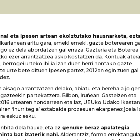
Ernai eta Ipesen artean ekoiztutako hausnarketa, ezt
lkarlanean aritu gara, emeki emeki, gazte boterearen g
ago ez dela abordatzen gai erraza. Gazteria eta Boterea
uzko ezer arrantzatzea asko kostatzen da. Kontuak atera
, berrogei urteko ibilia izan duen herri hontako gazte
e urte bete dituen Ipesen partez, 2012an egin zuen gai
dez.
in aisago arrantzatzen delako, abiatu eta berehala jo ge
 gazteekin partekatzera. Bilbon, Iruñean, Gasteizen eta
2016 urtearen hondarrean eta iaz, UEUko Udako Ikasta
airen ‘Inurritegia’ eztabaida prozesuan ekarpenez josia 
ra eskuz esku.
bita dela hauxe, eta e
z genuke beraz apalategia
nta bat izaterik nahi.
Alderantziz, forma errektangula