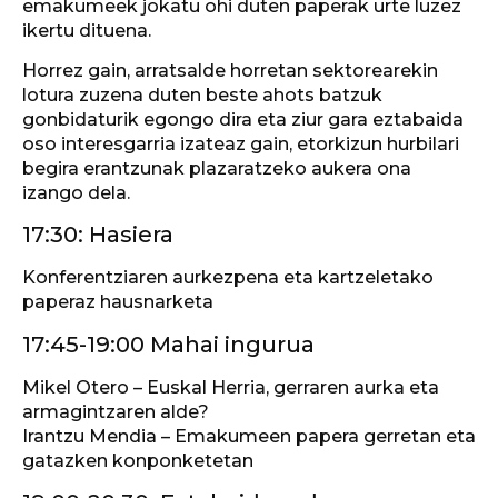
emakumeek jokatu ohi duten paperak urte luzez
ikertu dituena.
Horrez gain, arratsalde horretan sektorearekin
lotura zuzena duten beste ahots batzuk
gonbidaturik egongo dira eta ziur gara eztabaida
oso interesgarria izateaz gain, etorkizun hurbilari
begira erantzunak plazaratzeko aukera ona
izango dela.
17:30: Hasiera
Konferentziaren aurkezpena eta kartzeletako
paperaz hausnarketa
17:45-19:00 Mahai ingurua
Mikel Otero – Euskal Herria, gerraren aurka eta
armagintzaren alde?
Irantzu Mendia – Emakumeen papera gerretan eta
gatazken konponketetan