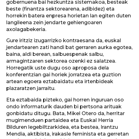
gobernuena bai hezkuntza sistemakoa, besteak
beste (finantza sektorearena, adibidez) eta
horrekin batera enpresa horietan lan egiten duten
langileena zein jendarte gehiengoaren
axolagabekeria.
Gure iritziz izugarrizko kontraesana da, euskal
jendartearen zati handi bat gerraren aurka egotea,
baina, aldi berean, salbuespenak salbu,
armagintzaren sektorea ozenki ez salatzea.
Horregatik uste dugu oso aproposa dela
konferentzian gai horiek jorratzea eta guztion
artean egoera eztabaidatu eta irtenbideak
plazaratzen jarraitu.
Eta eztabaida pizteko, gai horren inguruan oso
ondo informaturik dauden bi pertsona arituak
gonbidatu ditugu. Bata, Mikel Otero da, herritar
mugimenduen partaidea eta Euskal Herria
Bilduren legebiltzarkidea, eta bestea, Irantzu
Mendia, aktibista, irakasle feminista eta gerretan