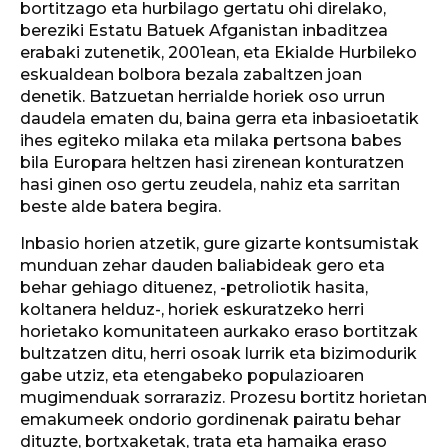
bortitzago eta hurbilago gertatu ohi direlako,
bereziki Estatu Batuek Afganistan inbaditzea
erabaki zutenetik, 2001ean, eta Ekialde Hurbileko
eskualdean bolbora bezala zabaltzen joan
denetik. Batzuetan herrialde horiek oso urrun
daudela ematen du, baina gerra eta inbasioetatik
ihes egiteko milaka eta milaka pertsona babes
bila Europara heltzen hasi zirenean konturatzen
hasi ginen oso gertu zeudela, nahiz eta sarritan
beste alde batera begira.
Inbasio horien atzetik, gure gizarte kontsumistak
munduan zehar dauden baliabideak gero eta
behar gehiago dituenez, -petroliotik hasita,
koltanera helduz-, horiek eskuratzeko herri
horietako komunitateen aurkako eraso bortitzak
bultzatzen ditu, herri osoak lurrik eta bizimodurik
gabe utziz, eta etengabeko populazioaren
mugimenduak sorraraziz. Prozesu bortitz horietan
emakumeek ondorio gordinenak pairatu behar
dituzte, bortxaketak, trata eta hamaika eraso