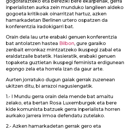
gogorarazteko eta bereziki bere ekarpenak, gerra
inperialisten aurka zein munduko langileen aldeko
gogoeta kritikoak oinarritzat hartuz, azken
hamarkadetan Berlinen urtero ospatzen da
konferentzia iradokigarri bat.
Orain dela lau urte erabaki genuen konferentzia
bat antolatzen hastea
Bilbon
, gure garaiko
zenbait erronkaz mintzatzeko ikuspegi zabal eta
eraldatzaile batetik. Hasieratik, erabaki genuen
topaketa guztietan ikuspegi feminista erdigunean
egongo zela eta horrela izan da gaur arte.
Aurten jorratuko dugun gaiak gerrak zuzenean
ukitzen ditu, bi arrazoi nagusiengatik.
1.- I Mundu gerra orain dela mende bat amaitu
zelako, eta bertan Rosa Luxemburgek eta bere
kide komunista batzuek gerra inperialista horren
aurkako jarrera irmoa defendatu zutelako.
2.- Azken hamarkadetan gerrak gero eta