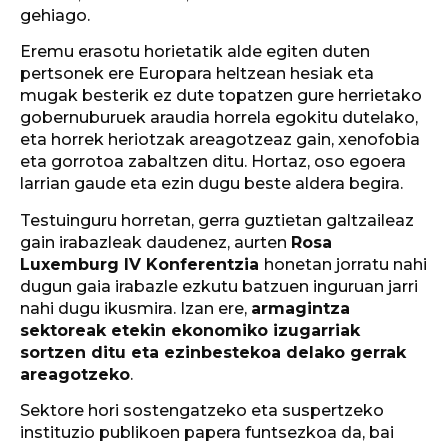
gehiago.
Eremu erasotu horietatik alde egiten duten
pertsonek ere Europara heltzean hesiak eta
mugak besterik ez dute topatzen gure herrietako
gobernuburuek araudia horrela egokitu dutelako,
eta horrek heriotzak areagotzeaz gain, xenofobia
eta gorrotoa zabaltzen ditu. Hortaz, oso egoera
larrian gaude eta ezin dugu beste aldera begira.
Testuinguru horretan, gerra guztietan galtzaileaz
gain irabazleak daudenez, aurten
Rosa
Luxemburg IV Konferentzia
honetan jorratu nahi
dugun gaia irabazle ezkutu batzuen inguruan jarri
nahi dugu ikusmira. Izan ere,
armagintza
sektoreak etekin ekonomiko izugarriak
sortzen ditu eta ezinbestekoa delako gerrak
areagotzeko
.
Sektore hori sostengatzeko eta suspertzeko
instituzio publikoen papera funtsezkoa da, bai