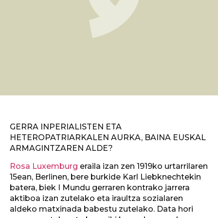
GERRA INPERIALISTEN ETA
HETEROPATRIARKALEN AURKA, BAINA EUSKAL
ARMAGINTZAREN ALDE?
Rosa Luxemburg
eraila izan zen 1919ko urtarrilaren
15ean, Berlinen, bere burkide Karl Liebknechtekin
batera, biek I Mundu gerraren kontrako jarrera
aktiboa izan zutelako eta iraultza sozialaren
aldeko matxinada babestu zutelako. Data hori