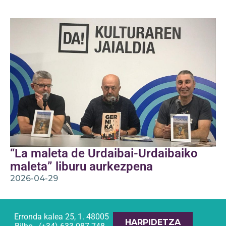
“La maleta de Urdaibai-Urdaibaiko
maleta” liburu aurkezpena
2026-04-29
Erronda kalea 25, 1. 48005
HARPIDETZA