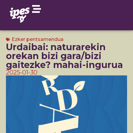
Ezker pentsamendua
Urdaibai: naturarekin
orekan bizi gara/bizi
gaitezke? mahai-ingurua
2025-01-30