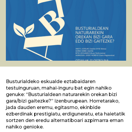
Busturialdeko eskualde eztabaidaren
testuinguruan, mahai-inguru bat egin nahiko
genuke: “Busturialdean naturarekin orekan bizi
gara/bizi gaitezke?” izenburupean. Horretarako,
jada dauden eremu, egitasmo, ekinbide
ezberdinak prestigiatu, erdiguneratu, eta haietatik
sortzen den eredu alternatiboari azpimarra eman
nahiko genioke.