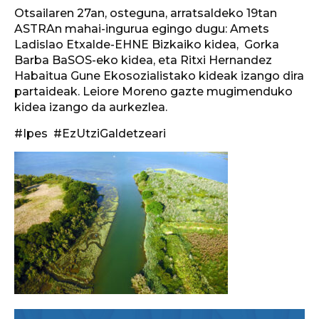
Otsailaren 27an, osteguna, arratsaldeko 19tan
ASTRAn mahai-ingurua egingo dugu: Amets
Ladislao Etxalde-EHNE Bizkaiko kidea, Gorka
Barba BaSOS-eko kidea, eta Ritxi Hernandez
Habaitua Gune Ekosozialistako kideak izango dira
partaideak. Leiore Moreno gazte mugimenduko
kidea izango da aurkezlea.
#Ipes #EzUtziGaldetzeari