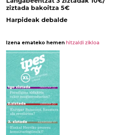
Langabeentzat 3 ziztadak 10€/
ziztada bakoitza 5€
Harpideak debalde
Izena emateko hemen
hitzaldi zikloa