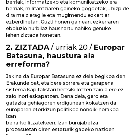
berriak, informatzeko eta komunikatzeko era
berriak, militantziaren gaineko gogoetak,… hizpide
dira maiz eragile eta mugimendu ezkertiar
ezberdinetan. Guzti honen gainean, ezkerraren
eboluzio hurbilaz hausnartu nahiko genuke
lehen ziztada honetan.
2. ZIZTADA
/ urriak 20 /
Europar
Batasuna, haustura ala
erreforma?
Jakina da Europar Batasuna ez dela begikoa den
Erakunde bat, eta bere sorrera eta garapena
sistema kapitalistari hertsiki lotzen zaiola ere ez
zaio inori eskapatzen. Dena dela, gero eta
gatazka gehiagoren erdigunean kokatzen da
europaren etorkizun politikoa nondik-norakoa
izan
beharko litzatekeen. Izan burujabetza
prozesuetan diren estaturik gabeko nazioen