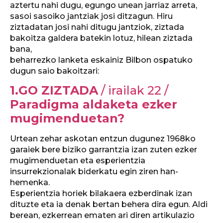
aztertu nahi dugu, egungo unean jarriaz arreta,
sasoi sasoiko jantziak josi ditzagun. Hiru
ziztadatan josi nahi ditugu jantziok, ziztada
bakoitza galdera batekin lotuz, hilean ziztada
bana,
beharrezko lanketa eskainiz Bilbon ospatuko
dugun saio bakoitzari:
1.GO ZIZTADA
/ irailak 22 /
Paradigma aldaketa ezker
mugimenduetan?
Urtean zehar askotan entzun dugunez 1968ko
garaiek bere biziko garrantzia izan zuten ezker
mugimenduetan eta esperientzia
insurrekzionalak biderkatu egin ziren han-
hemenka.
Esperientzia horiek bilakaera ezberdinak izan
dituzte eta ia denak bertan behera dira egun. Aldi
berean, ezkerrean ematen ari diren artikulazio