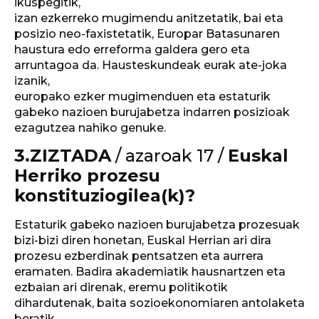
ikuspegitik,
izan ezkerreko mugimendu anitzetatik, bai eta
posizio neo-faxistetatik, Europar Batasunaren
haustura edo erreforma galdera gero eta
arruntagoa da. Hausteskundeak eurak ate-joka
izanik,
europako ezker mugimenduen eta estaturik
gabeko nazioen burujabetza indarren posizioak
ezagutzea nahiko genuke.
3.ZIZTADA
/ azaroak 17 /
Euskal
Herriko prozesu
konstituziogilea(k)?
Estaturik gabeko nazioen burujabetza prozesuak
bizi-bizi diren honetan, Euskal Herrian ari dira
prozesu ezberdinak pentsatzen eta aurrera
eramaten. Badira akademiatik hausnartzen eta
ezbaian ari direnak, eremu politikotik
dihardutenak, baita sozioekonomiaren antolaketa
beratik