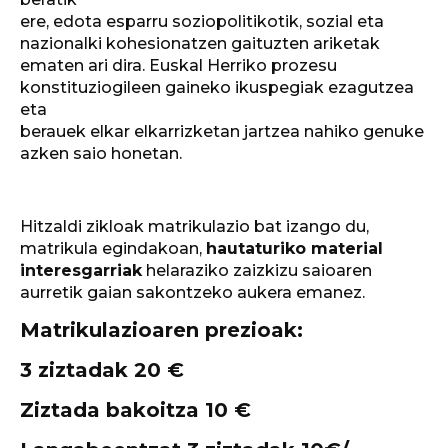
ere, edota esparru soziopolitikotik, sozial eta
nazionalki kohesionatzen gaituzten ariketak
ematen ari dira. Euskal Herriko prozesu
konstituziogileen gaineko ikuspegiak ezagutzea
eta
berauek elkar elkarrizketan jartzea nahiko genuke
azken saio honetan.
Hitzaldi zikloak matrikulazio bat izango du,
matrikula egindakoan,
hautaturiko material
interesgarriak
helaraziko zaizkizu saioaren
aurretik gaian sakontzeko aukera emanez.
Matrikulazioaren prezioak:
3 ziztadak 20 €
Ziztada bakoitza 10 €