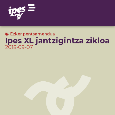
Ezker pentsamendua
Ipes XL jantzigintza zikloa
2018-09-07