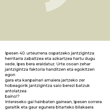
Ipesen 40. urteurrena ospatzeko jantzigintza
herritarra zabaltzea eta azkartzea hartu dugu
xede, Ipes bera eraldatuz. Urte osoan zehar
jantzigintza faktoria handitzen eta egokitzen
egon
gara eta kanpainari amaiera jartzeko zer
hobeagorik jantzigintza saio berezi batzuk
antolatzea
baino!?
Intereseko gai hainbaten gainean, Ipesen sorrera
garaitik eta gaur egunera bitarteko bilakaera