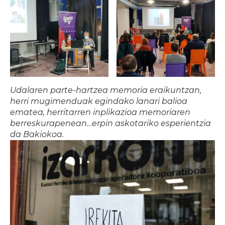
Udalaren parte-hartzea memoria eraikuntzan,
herri mugimenduak egindako lanari balioa
ematea, herritarren inplikazioa memoriaren
berreskurapenean…erpin askotariko esperientzia
da Bakiokoa.