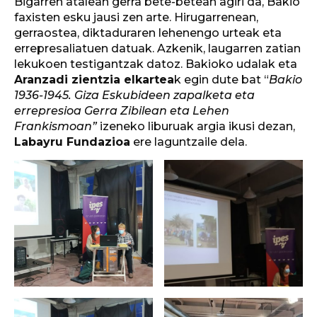
Bigarren atalean gerra bete-betean agiri da, Bakio
faxisten esku jausi zen arte. Hirugarrenean,
gerraostea, diktaduraren lehenengo urteak eta
errepresaliatuen datuak. Azkenik, laugarren zatian
lekukoen testigantzak datoz. Bakioko udalak eta
Aranzadi zientzia elkartea
k egin dute bat “
Bakio
1936-1945. Giza Eskubideen zapalketa eta
errepresioa Gerra Zibilean eta Lehen
Frankismoan”
izeneko liburuak argia ikusi dezan,
Labayru Fundazioa
ere laguntzaile dela.