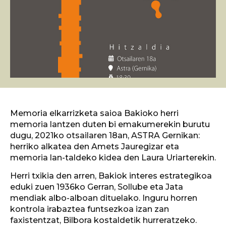
Memoria elkarrizketa saioa Bakioko herri
memoria lantzen duten bi emakumerekin burutu
dugu, 2021ko otsailaren 18an, ASTRA Gernikan:
herriko alkatea den Amets Jauregizar eta
memoria lan-taldeko kidea den Laura Uriarterekin.
Herri txikia den arren, Bakiok interes estrategikoa
eduki zuen 1936ko Gerran, Sollube eta Jata
mendiak albo-alboan dituelako. Inguru horren
kontrola irabaztea funtsezkoa izan zan
faxistentzat, Bilbora kostaldetik hurreratzeko.