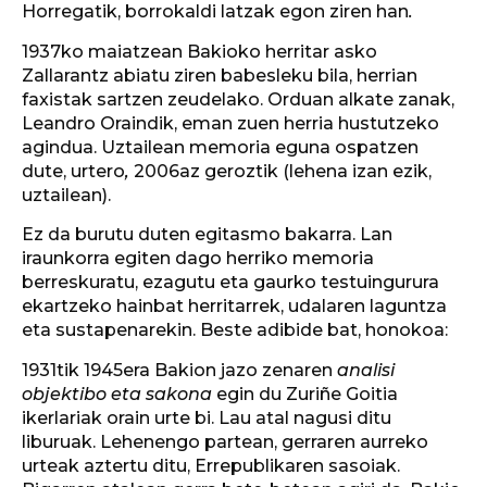
Horregatik, borrokaldi latzak egon ziren han
.
1937ko maiatzean Bakioko herritar asko
Zallarantz abiatu ziren babesleku bila, herrian
faxistak sartzen zeudelako. Orduan alkate zanak,
Leandro Oraindik, eman zuen herria hustutzeko
agindua. Uztailean memoria eguna ospatzen
dute, urtero
,
2006az geroztik (lehena izan ezik,
uztailean).
Ez da burutu duten egitasmo bakarra. Lan
iraunkorra egiten dago herriko memoria
berreskuratu, ezagutu eta gaurko testuingurura
ekartzeko hainbat herritarrek, udalaren laguntza
eta sustapenarekin. Beste adibide bat, honokoa:
1931tik 1945era Bakion jazo zenaren
analisi
objektibo eta sakona
egin du Zuriñe Goitia
ikerlariak orain urte bi. Lau atal nagusi ditu
liburuak. Lehenengo partean, gerraren aurreko
urteak aztertu ditu, Errepublikaren sasoiak.