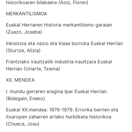
historikoaren bilakaera (Aoiz, Floren)
MERKANTILISMOA
Euskal Herriaren Historia merkantilismo garaian
(Zuazo, Joseba)
Inkisizioa eta nazio eta klase borroka Euskal Herrian
(Sturtze, Alizia)
Frantziako iraultzatik industria iraultzara Euskal
Herrian (Uriarte, Txema)
XX. MENDEA
I. mundu gerraren eragina Ipar Euskal Herrian
(Bidegain, Eneko)
Euskal XX.mendea: 1876-1979. Erronka berrien eta
itxaropen zaharren arteko hurbilketa historikoa
(Chueca, Josu)