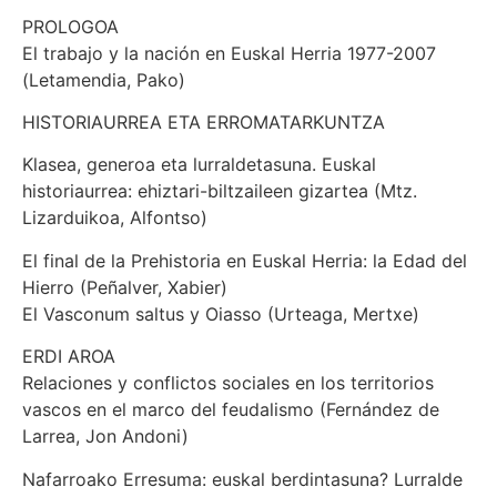
PROLOGOA
El trabajo y la nación en Euskal Herria 1977-2007
(Letamendia, Pako)
HISTORIAURREA ETA ERROMATARKUNTZA
Klasea, generoa eta lurraldetasuna. Euskal
historiaurrea: ehiztari-biltzaileen gizartea (Mtz.
Lizarduikoa, Alfontso)
El final de la Prehistoria en Euskal Herria: la Edad del
Hierro (Peñalver, Xabier)
El Vasconum saltus y Oiasso (Urteaga, Mertxe)
ERDI AROA
Relaciones y conflictos sociales en los territorios
vascos en el marco del feudalismo (Fernández de
Larrea, Jon Andoni)
Nafarroako Erresuma: euskal berdintasuna? Lurralde