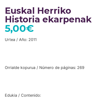
Euskal Herriko
Historia ekarpenak
5,00
€
Urtea / Año: 2011
Orrialde kopurua / Número de páginas: 269
Edukia / Contenido: