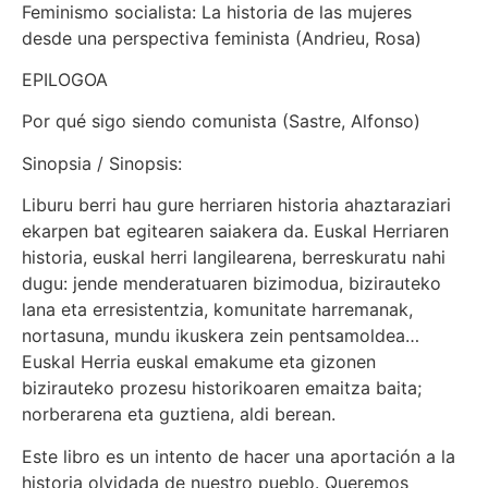
Feminismo socialista: La historia de las mujeres
desde una perspectiva feminista (Andrieu, Rosa)
EPILOGOA
Por qué sigo siendo comunista (Sastre, Alfonso)
Sinopsia / Sinopsis:
Liburu berri hau gure herriaren historia ahaztaraziari
ekarpen bat egitearen saiakera da. Euskal Herriaren
historia, euskal herri langilearena, berreskuratu nahi
dugu: jende menderatuaren bizimodua, bizirauteko
lana eta erresistentzia, komunitate harremanak,
nortasuna, mundu ikuskera zein pentsamoldea…
Euskal Herria euskal emakume eta gizonen
bizirauteko prozesu historikoaren emaitza baita;
norberarena eta guztiena, aldi berean.
Este libro es un intento de hacer una aportación a la
historia olvidada de nuestro pueblo. Queremos