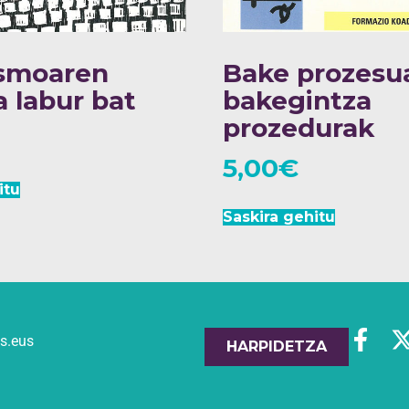
ismoaren
Bake prozesu
a labur bat
bakegintza
prozedurak
5,00
€
itu
Saskira gehitu
es.eus
HARPIDETZA