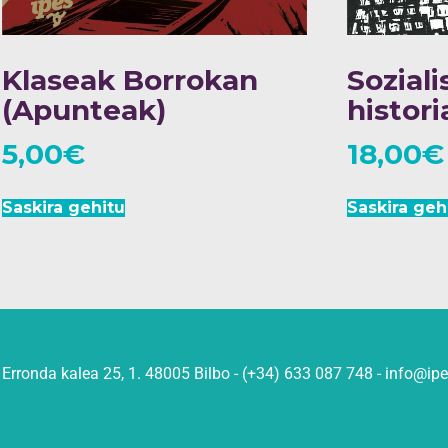
Klaseak Borrokan
Sozial
(Apunteak)
histori
5,00
€
18,00
€
Saskira gehitu
Saskira geh
Erronda kalea 25, 1. 48005 Bilbo - (+34) 633 087 748 - info@ip