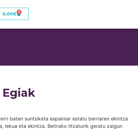
0
0,00
€
 Egiak
Herri baten suntsiketa espainiar estatu berriaren ekintza
, lekua eta ekintza. Betirako iltzaturik geratu zaigun