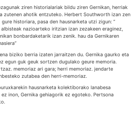
agunak ziren historialariak bildu ziren Gernikan, herriak
oa zutenen ahotik entzuteko. Herbert Southworth izan zen
, gure historiara, pasa den hausnarketa utzi zigun: ”
albisteak nazioarteko iritzian izan zezakeen eraginez,
nikan bonbardaketarik izan zenik. hau da Gernikaren
hasiera”
na biziko berria izaten jarraitzen du. Gernika gaurko eta
ez egun guk geuk sortzen dugulako geure memoria.
rtzaz. memoriaz ari gara; herri memoriaz. jendarte
inbesteko zutabea den herri-memoriaz.
iburuxkarekin hausnarketa kolektiborako lanabesa
 ez inon, Gernika gehiagorik ez egoteko. Pertsona
ko.