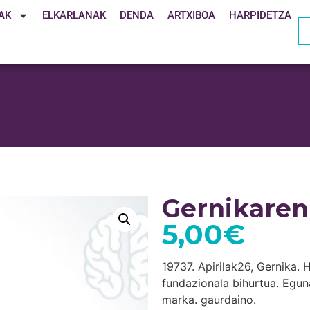
AK
ELKARLANAK
DENDA
ARTXIBOA
HARPIDETZA
Gernikaren
5,00
€
19737. Apirilak26, Gernika. 
fundazionala bihurtua. Eguna
marka. gaurdaino.