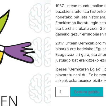
1987. urtean mundu mailan ez
bazekiena aitortza historik
horietako bat, eta historiara
Frankismoa ikaratu egin zen 
eta berehala ukatu zuen Ger
gaineko gezur erraldoiaren 
2017. urtean Gernikak oroime
biharko ere badelako. Egun
Ezagutzaz ari gara, eta aito
justuago bat eraikitzeko ez
Ipeses “Gernikaren Egiak” l
plazaratu nahi du. Ez hemen
askeak askatasunez bizitze
Saskira gehitu