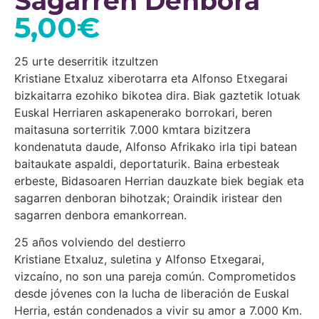
Sagarren Denbora
5,00
€
25 urte deserritik itzultzen
Kristiane Etxaluz xiberotarra eta Alfonso Etxegarai
bizkaitarra ezohiko bikotea dira. Biak gaztetik lotuak
Euskal Herriaren askapenerako borrokari, beren
maitasuna sorterritik 7.000 kmtara bizitzera
kondenatuta daude, Alfonso Afrikako irla tipi batean
baitaukate aspaldi, deportaturik. Baina erbesteak
erbeste, Bidasoaren Herrian dauzkate biek begiak eta
sagarren denboran bihotzak; Oraindik iristear den
sagarren denbora emankorrean.
25 años volviendo del destierro
Kristiane Etxaluz, suletina y Alfonso Etxegarai,
vizcaíno, no son una pareja común. Comprometidos
desde jóvenes con la lucha de liberación de Euskal
Herria, están condenados a vivir su amor a 7.000 Km.