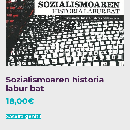
Sozialismoaren historia
labur bat
18,00
€
Saskira gehitu