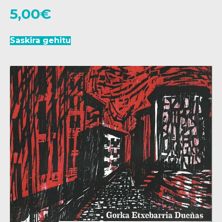
5,00
€
Saskira gehitu