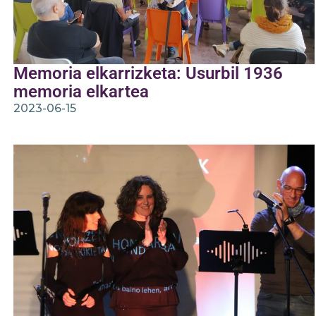
Memoria elkarrizketa: Usurbil 1936
memoria elkartea
2023-06-15