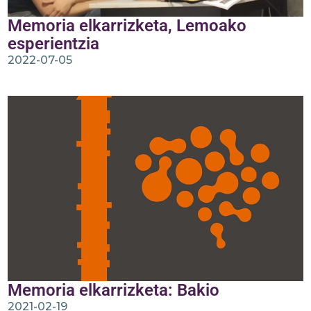
Memoria elkarrizketa, Lemoako
esperientzia
2022-07-05
Memoria elkarrizketa: Bakio
2021-02-19