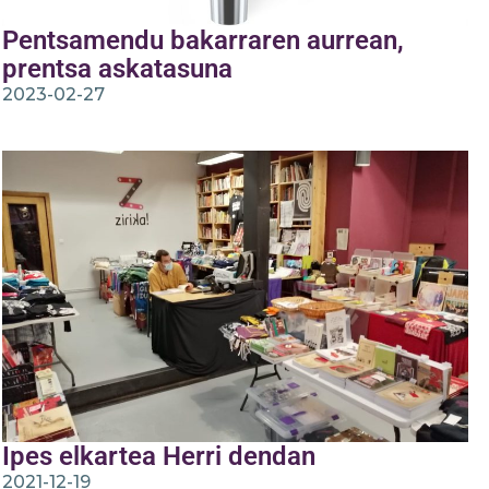
Pentsamendu bakarraren aurrean,
prentsa askatasuna
2023-02-27
Ipes elkartea Herri dendan
2021-12-19