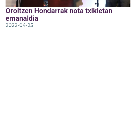
Oroitzen Hondarrak nota txikietan
emanaldia
2022-04-25