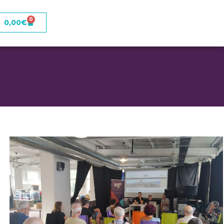
0
0,00
€