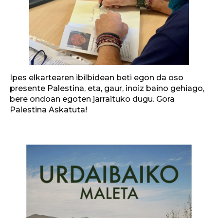
Ipes elkartearen ibilbidean beti egon da oso
presente Palestina, eta, gaur, inoiz baino gehiago,
bere ondoan egoten jarraituko dugu. Gora
Palestina Askatuta!