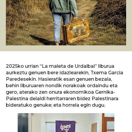
2025ko urrian “La maleta de Urdaibai” liburua
aurkeztu genuen bere idazlearekin, Txema Garcia
Paredesekin. Hasieratik esan genuen bezala,
behin liburuaren nondik norakoak ordaindu eta
gero, aterako zen onura ekonomikoa Gernika-
Palestina deialdi herritarraren bidez Palestinara
bideratuko genuke; eta horrela egin dugu.