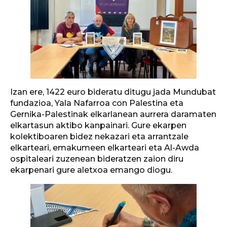
Izan ere, 1422 euro bideratu ditugu jada Mundubat
fundazioa, Yala Nafarroa con Palestina eta
Gernika-Palestinak elkarlanean aurrera daramaten
elkartasun aktibo kanpainari. Gure ekarpen
kolektiboaren bidez nekazari eta arrantzale
elkarteari, emakumeen elkarteari eta Al-Awda
ospitaleari zuzenean bideratzen zaion diru
ekarpenari gure aletxoa emango diogu.