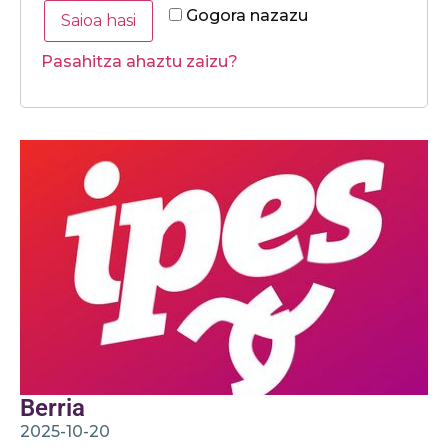
Gogora nazazu
Saioa hasi
Pasahitza ahaztu zaizu?
Berria
2025-10-20