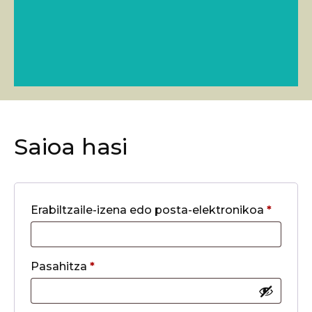
Saioa hasi
Erabiltzaile-izena edo posta-elektronikoa
*
Pasahitza
*