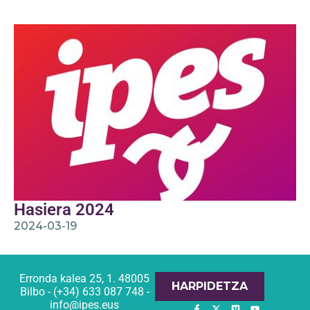
Hasiera 2024
2024-03-19
Erronda kalea 25, 1. 48005
HARPIDETZA
Bilbo - (+34) 633 087 748 -
info@ipes.eus