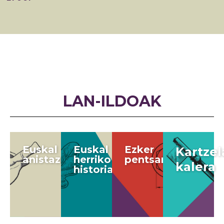
LAN-ILDOAK
Euskal
Euskal
Ezker
Kartzel
anistazuna
herriko
pentsamendua
kalera
historia