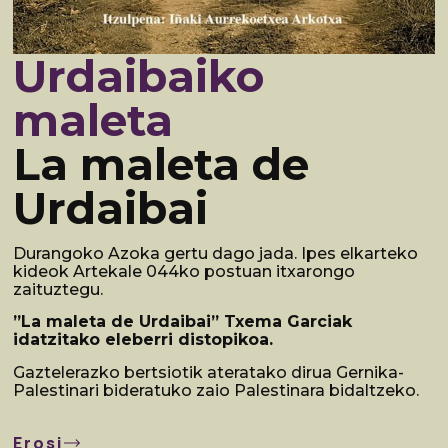
Urdaibaiko
maleta
La maleta de
Urdaibai
Durangoko Azoka gertu dago jada. Ipes elkarteko
kideok Artekale 044ko postuan itxarongo
zaituztegu.
⁠”La maleta de Urdaibai” Txema Garciak
idatzitako eleberri distopikoa.
Gaztelerazko bertsiotik ateratako dirua Gernika-
Palestinari bideratuko zaio Palestinara bidaltzeko.
Erosi