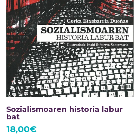
Sozialismoaren historia labur
bat
18,00
€