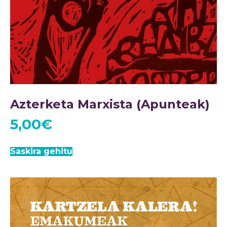
Azterketa Marxista (Apunteak)
5,00
€
Saskira gehitu