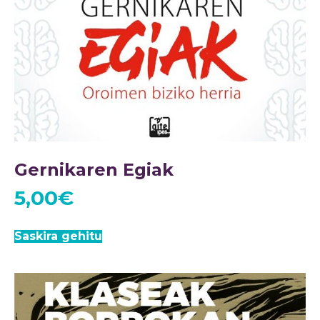
Gernikaren Egiak
5,00
€
Saskira gehitu