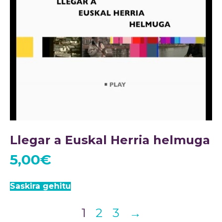
Llegar a Euskal Herria helmuga
5,00
€
Saskira gehitu
1
2
3
→