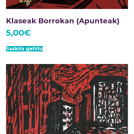
Klaseak Borrokan (Apunteak)
5,00
€
Saskira gehitu