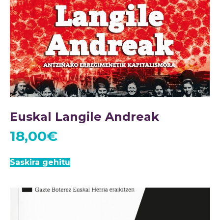
Euskal Langile Andreak
18,00
€
Saskira gehitu