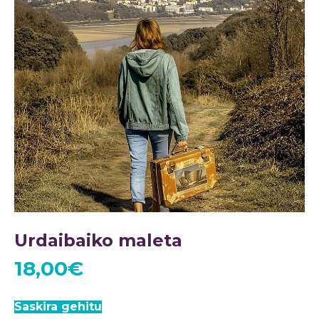
Urdaibaiko maleta
18,00
€
Saskira gehitu