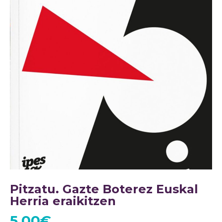
Pitzatu. Gazte Boterez Euskal
Herria eraikitzen
5,00
€