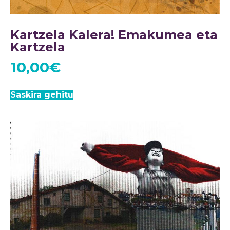
Kartzela Kalera! Emakumea eta
Kartzela
10,00
€
Saskira gehitu