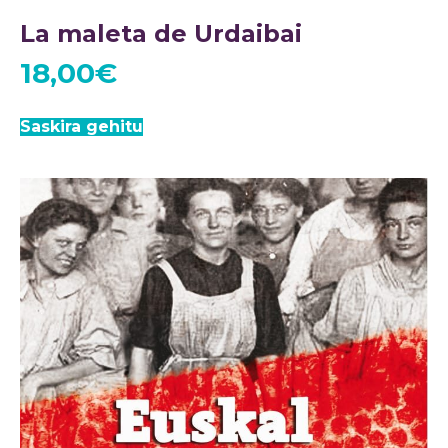
La maleta de Urdaibai
18,00
€
Saskira gehitu