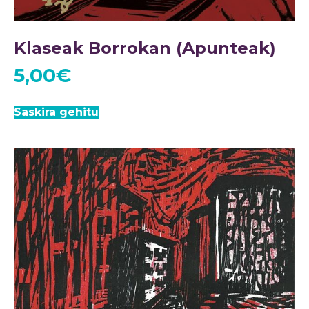
Klaseak Borrokan (Apunteak)
5,00
€
Saskira gehitu