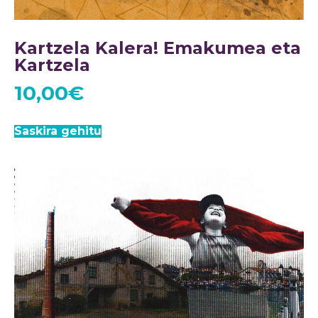
Kartzela Kalera! Emakumea eta
Kartzela
10,00
€
Saskira gehitu