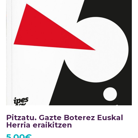
Pitzatu. Gazte Boterez Euskal
Herria eraikitzen
5,00
€