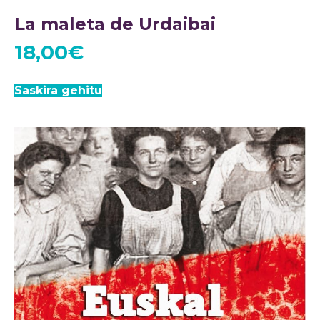
La maleta de Urdaibai
18,00
€
Saskira gehitu