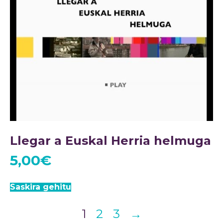
Llegar a Euskal Herria helmuga
5,00
€
Saskira gehitu
1
2
3
→