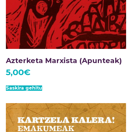
Azterketa Marxista (Apunteak)
5,00
€
Saskira gehitu