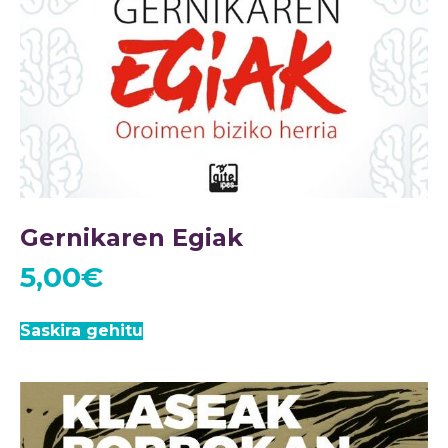
Gernikaren Egiak
5,00
€
Saskira gehitu