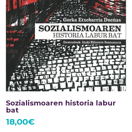
Sozialismoaren historia labur
bat
18,00
€