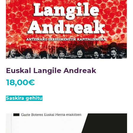
Euskal Langile Andreak
18,00
€
Saskira gehitu