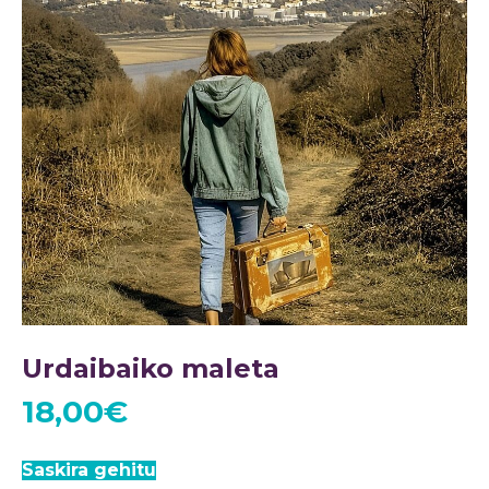
Urdaibaiko maleta
18,00
€
Saskira gehitu