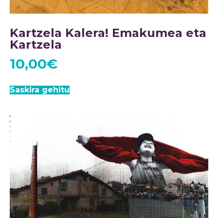
Kartzela Kalera! Emakumea eta
Kartzela
10,00
€
Saskira gehitu