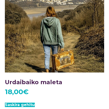
Urdaibaiko maleta
18,00
€
Saskira gehitu