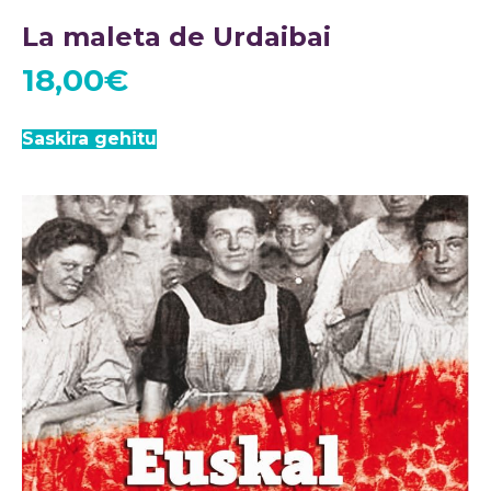
La maleta de Urdaibai
18,00
€
Saskira gehitu