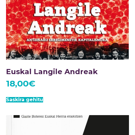
Euskal Langile Andreak
18,00
€
Saskira gehitu