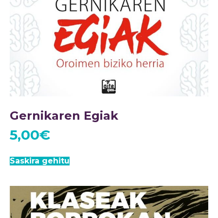
Gernikaren Egiak
5,00
€
Saskira gehitu