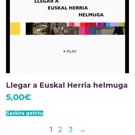
Llegar a Euskal Herria helmuga
5,00
€
Saskira gehitu
1
2
3
→