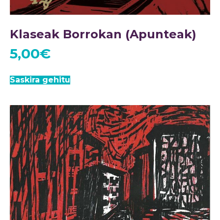
Klaseak Borrokan (Apunteak)
5,00
€
Saskira gehitu