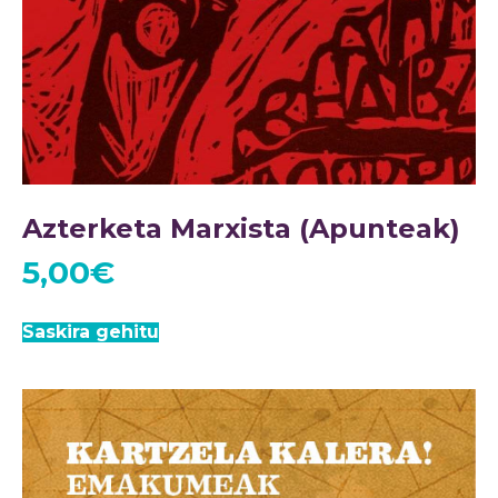
Azterketa Marxista (Apunteak)
5,00
€
Saskira gehitu