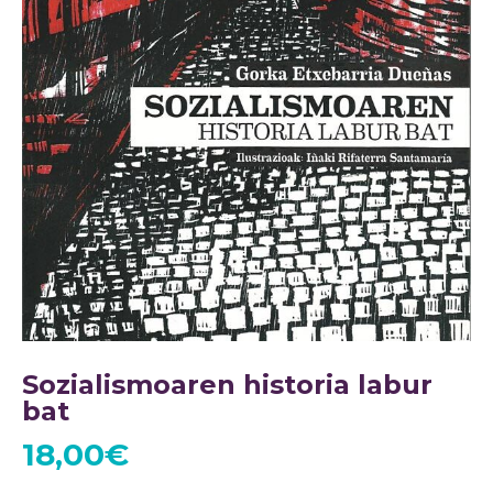
Sozialismoaren historia labur
bat
18,00
€