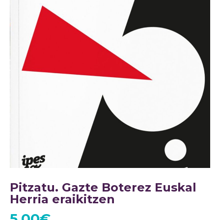
Pitzatu. Gazte Boterez Euskal
Herria eraikitzen
5,00
€