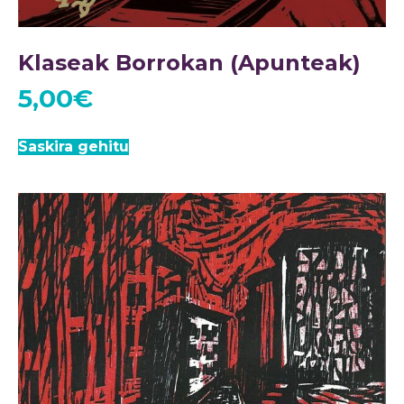
Klaseak Borrokan (Apunteak)
5,00
€
Saskira gehitu