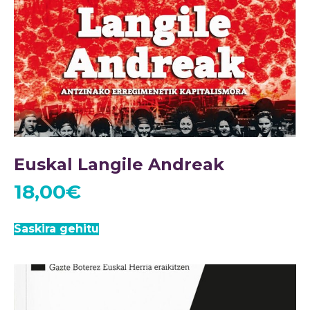
Euskal Langile Andreak
18,00
€
Saskira gehitu