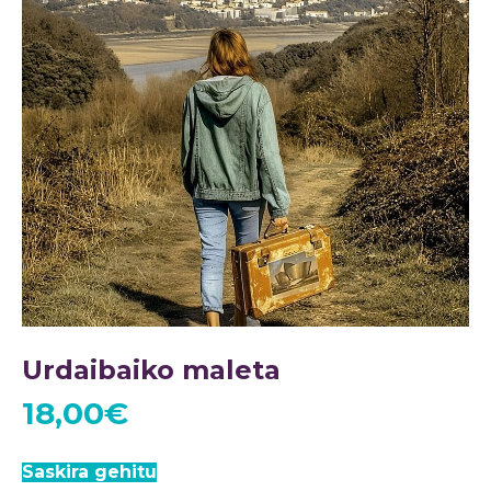
Urdaibaiko maleta
18,00
€
Saskira gehitu