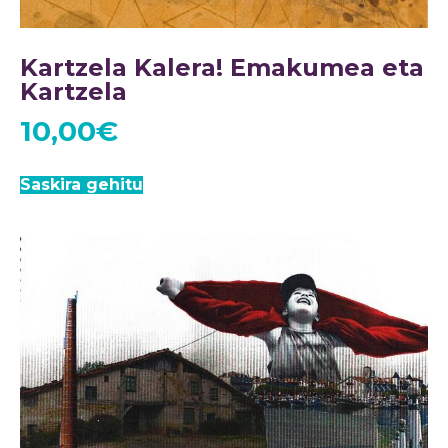
Kartzela Kalera! Emakumea eta
Kartzela
10,00
€
Saskira gehitu