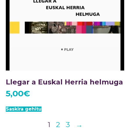
Llegar a Euskal Herria helmuga
5,00
€
Saskira gehitu
1
2
3
→