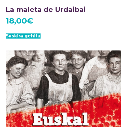
La maleta de Urdaibai
18,00
€
Saskira gehitu