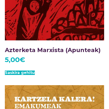
Azterketa Marxista (Apunteak)
5,00
€
Saskira gehitu