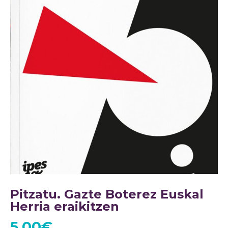
Pitzatu. Gazte Boterez Euskal
Herria eraikitzen
5,00
€