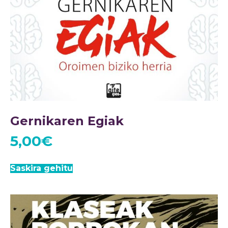
Gernikaren Egiak
5,00
€
Saskira gehitu