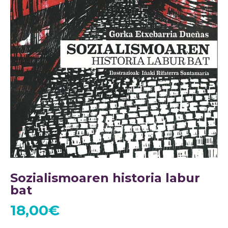
Sozialismoaren historia labur
bat
18,00
€