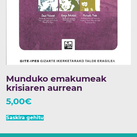
Munduko emakumeak
krisiaren aurrean
5,00
€
Saskira gehitu