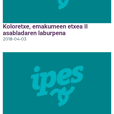
Koloretxe, emakumeen etxea II
asabladaren laburpena
2018-04-03