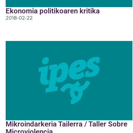
Ekonomia politikoaren kritika
2018-02-22
Mikroindarkeria Tailerra / Taller Sobre
Microviolencia