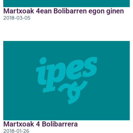
Martxoak 4ean Bolibarren egon ginen
2018-03-05
Martxoak 4 Bolibarrera
2018-01-26