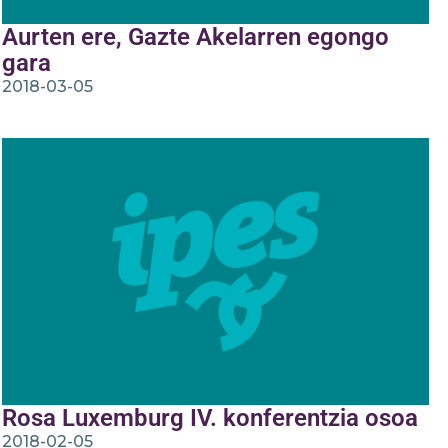
Aurten ere, Gazte Akelarren egongo
gara
2018-03-05
Rosa Luxemburg IV. konferentzia osoa
2018-02-05