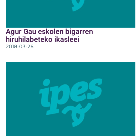
Agur Gau eskolen bigarren
hiruhilabeteko ikasleei
2018-03-26