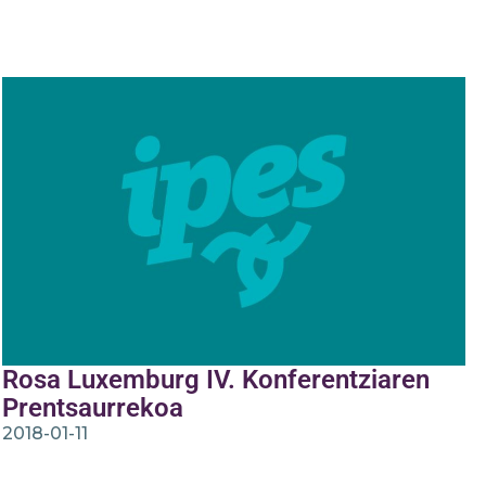
Rosa Luxemburg IV. Konferentziaren
Prentsaurrekoa
2018-01-11