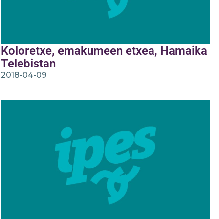
Koloretxe, emakumeen etxea, Hamaika
Telebistan
2018-04-09