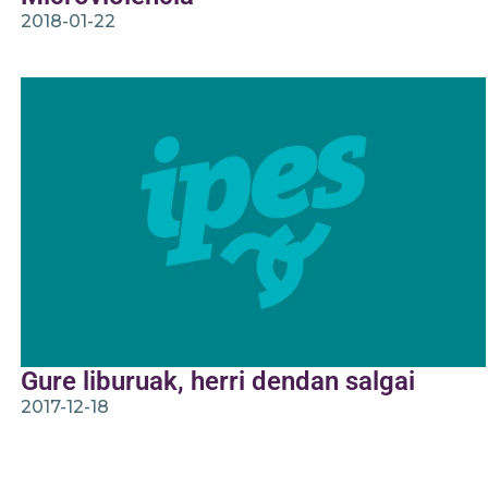
2018-01-22
Gure liburuak, herri dendan salgai
2017-12-18