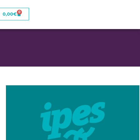
0
0,00
€