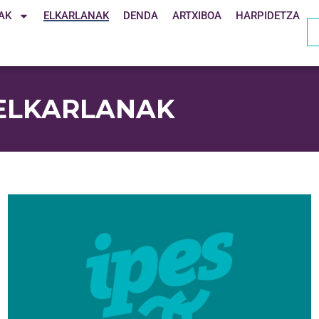
AK
ELKARLANAK
DENDA
ARTXIBOA
HARPIDETZA
 ELKARLANAK