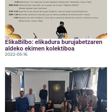
ElikaBilbo: elikadura burujabetzaren
aldeko ekimen kolektiboa
2022-05-16