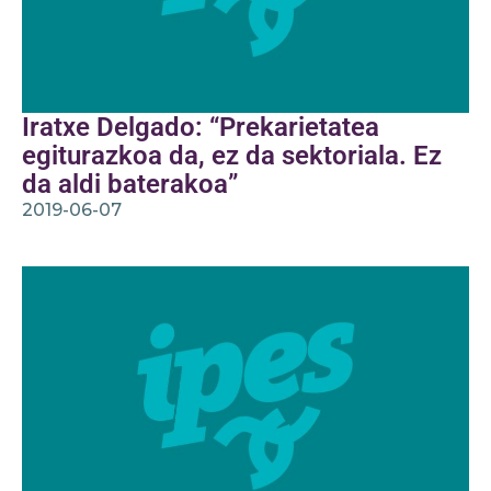
Iratxe Delgado: “Prekarietatea
egiturazkoa da, ez da sektoriala. Ez
da aldi baterakoa”
2019-06-07