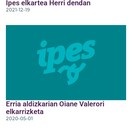
Ipes elkartea Herri dendan
2021-12-19
Erria aldizkarian Oiane Valerori
elkarrizketa
2020-05-01