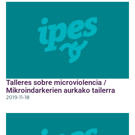
Talleres sobre microviolencia /
Mikroindarkerien aurkako tailerra
2019-11-18